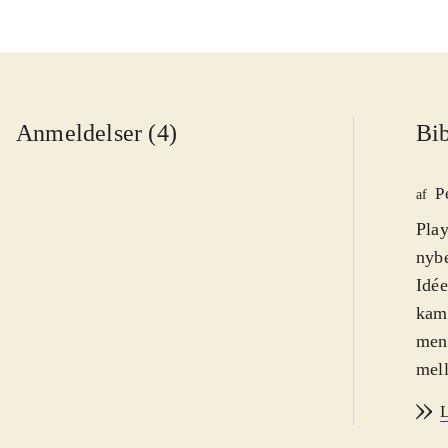
Anmeldelser (4)
Bib
P
af
Play
nybe
Idée
kamp
men 
mell
gæld
L
kom