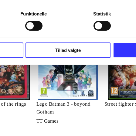
Funktionelle
Statistik
Tillad valgte
of the rings
Lego Batman 3 - beyond
Street fighter
Gotham
TT Games