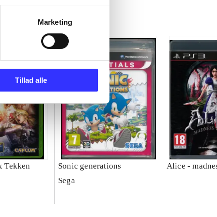
Marketing
Tillad alle
 x Tekken
Sonic generations
Alice - madne
Sega