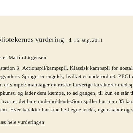
liotekernes vurdering
d. 16. aug. 2011
eter Martin Jørgensen
station 3. Actionspil/kampspil. Klassisk kampspil for nosta
gyndere. Sproget er engelsk, hvilket er underordnet. PEGI e
n er simpel: man tager en række farverige karakterer med sp
kunst, og lader dem kæmpe, to ad gangen, til kun en står t
hvor er det bare underholdende.Som spiller har man 35 kar
em. Hver karakter har sine helt egne tricks, egenskaber og
er det så om at lære sin karakter at kende, samt at slå de and
æs hele vurderingen
me i gang men selv efter mange timers kamp lærer man sta