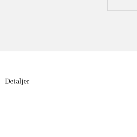
Detaljer
...
...
...
...