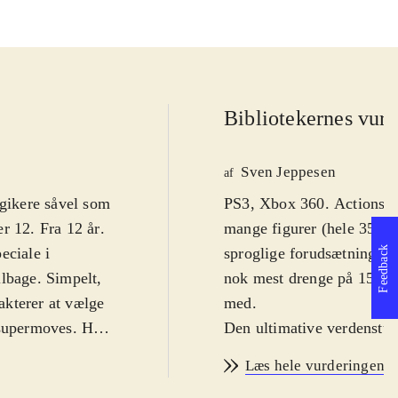
Bibliotekernes vurd
Sven Jeppesen
af
lgikere såvel som
PS3, Xbox 360. Actionspil.
r 12. Fra 12 år
.
mange figurer (hele 35). S
Feedback
eciale i
sproglige forudsætninger 
ilbage. Simpelt,
nok mest drenge på 15-16 
akterer at vælge
med
.
 supermoves. Her
Den ultimative verdenstur
re.Det er let at
spark, næveslag, kast og b
Læs hele vurderingen
dig nye moves
udfald mod forskellige mod