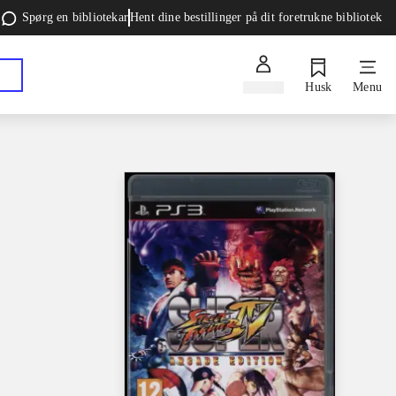
Spørg en bibliotekar
Hent dine bestillinger på dit foretrukne bibliotek
Log ind
Husk
Menu