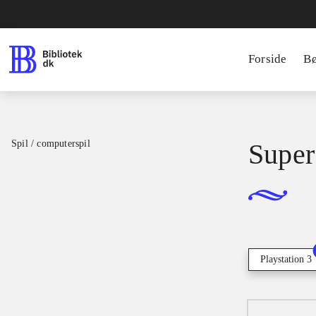
Forside
B
Spil / computerspil
Super 
Playstation 3