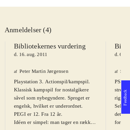
Anmeldelser (4)
Bibliotekernes vurdering
Bibli
d. 16. aug. 2011
d. 6. m
Peter Martin Jørgensen
Sven
af
af
Playstation 3. Actionspil/kampspil.
PS3, X
Klassisk kampspil for nostalgikere
street 
Feedback
såvel som nybegyndere. Sproget er
rigtig 
engelsk, hvilket er underordnet.
Selvom
PEGI er 12. Fra 12 år
.
det ing
Idéen er simpel: man tager en række
forudsæ