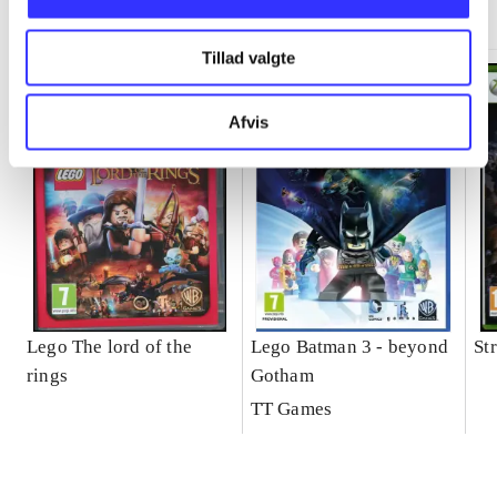
Tillad valgte
Afvis
Lego The lord of the
Lego Batman 3 - beyond
St
rings
Gotham
TT Games