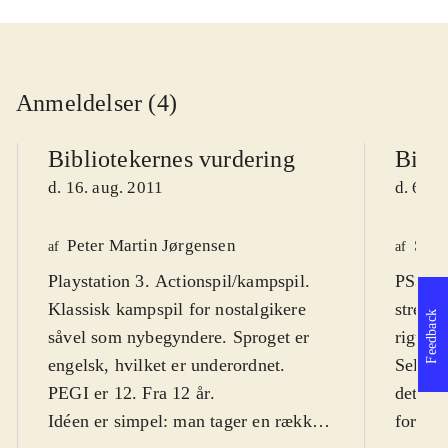
Anmeldelser (4)
Bibliotekernes vurdering
Bibli
d. 16. aug. 2011
d. 6. m
Peter Martin Jørgensen
Sven
af
af
Playstation 3. Actionspil/kampspil.
PS3, X
Klassisk kampspil for nostalgikere
street 
Feedback
såvel som nybegyndere. Sproget er
rigtig 
engelsk, hvilket er underordnet.
Selvom
PEGI er 12. Fra 12 år
.
det ing
Idéen er simpel: man tager en række
forudsæ