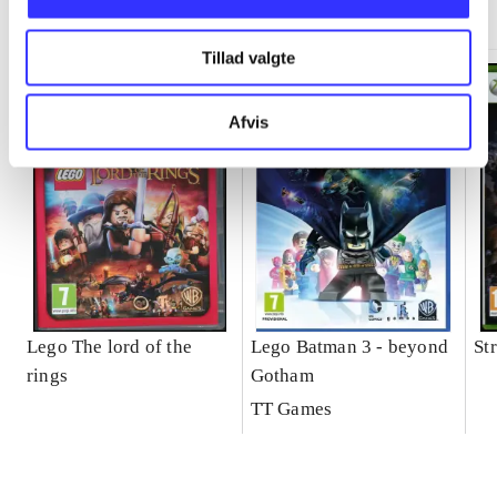
Tillad valgte
Afvis
Lego The lord of the
Lego Batman 3 - beyond
St
rings
Gotham
TT Games