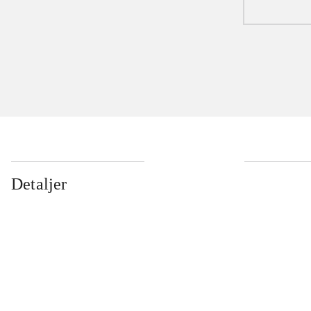
Detaljer
...
...
...
...