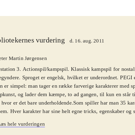
liotekernes vurdering
d. 16. aug. 2011
eter Martin Jørgensen
station 3. Actionspil/kampspil. Klassisk kampspil for nosta
gyndere. Sproget er engelsk, hvilket er underordnet. PEGI e
n er simpel: man tager en række farverige karakterer med sp
kunst, og lader dem kæmpe, to ad gangen, til kun en står t
hvor er det bare underholdende.Som spiller har man 35 kar
em. Hver karakter har sine helt egne tricks, egenskaber og
er det så om at lære sin karakter at kende, samt at slå de and
æs hele vurderingen
me i gang men selv efter mange timers kamp lærer man sta