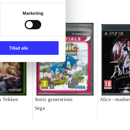
Marketing
Tillad alle
 x Tekken
Sonic generations
Alice - madne
Sega