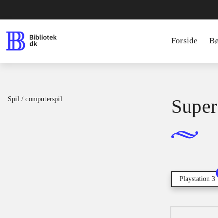
Forside
B
Spil / computerspil
Super 
Playstation 3