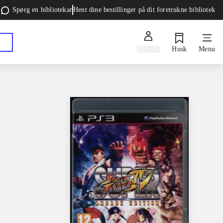
Spørg en bibliotekar
Hent dine bestillinger på dit foretrukne bibliotek
Log ind
Husk
Menu