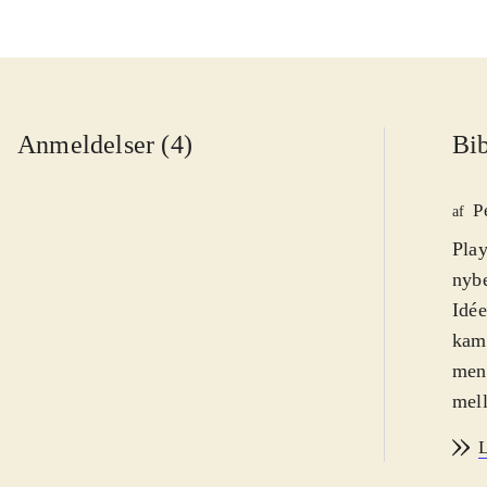
Anmeldelser (4)
Bib
P
af
Play
nybe
Idée
kamp
men 
mell
gæld
L
kom