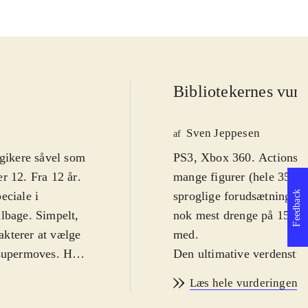
Bibliotekernes vurd
Sven Jeppesen
af
lgikere såvel som
PS3, Xbox 360. Actionspil.
r 12. Fra 12 år
.
mange figurer (hele 35). S
Feedback
eciale i
sproglige forudsætninger 
ilbage. Simpelt,
nok mest drenge på 15-16 
akterer at vælge
med
.
 supermoves. Her
Den ultimative verdenstur
re.Det er let at
spark, næveslag, kast og b
Læs hele vurderingen
dig nye moves
udfald mod forskellige mod