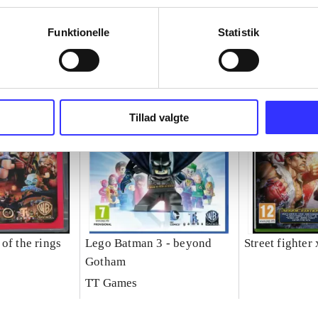
Funktionelle
Statistik
Tillad valgte
of the rings
Lego Batman 3 - beyond
Street fighter
Gotham
TT Games