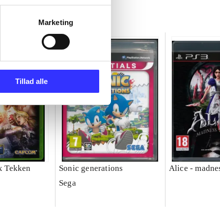
Marketing
Tillad alle
 x Tekken
Sonic generations
Alice - madne
Sega