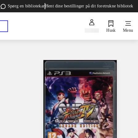
Spørg en bibliotekar
Hent dine bestillinger på dit foretrukne bibliotek
Log ind
Husk
Menu