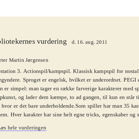
liotekernes vurdering
d. 16. aug. 2011
eter Martin Jørgensen
station 3. Actionspil/kampspil. Klassisk kampspil for nosta
gyndere. Sproget er engelsk, hvilket er underordnet. PEGI e
n er simpel: man tager en række farverige karakterer med sp
kunst, og lader dem kæmpe, to ad gangen, til kun en står t
hvor er det bare underholdende.Som spiller har man 35 kar
em. Hver karakter har sine helt egne tricks, egenskaber og
er det så om at lære sin karakter at kende, samt at slå de and
æs hele vurderingen
me i gang men selv efter mange timers kamp lærer man sta