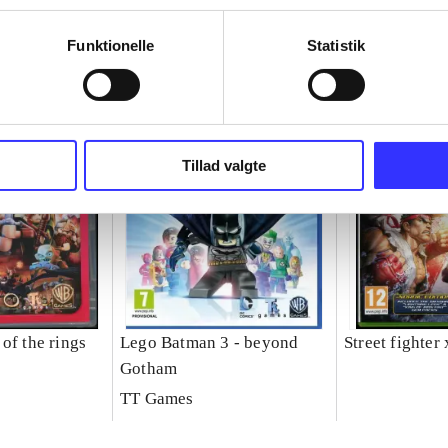
Funktionelle
Statistik
Tillad valgte
of the rings
Lego Batman 3 - beyond
Street fighter
Gotham
TT Games