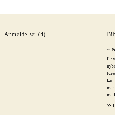
Anmeldelser (4)
Bib
P
af
Play
nybe
Idée
kamp
men 
mell
gæld
L
kom