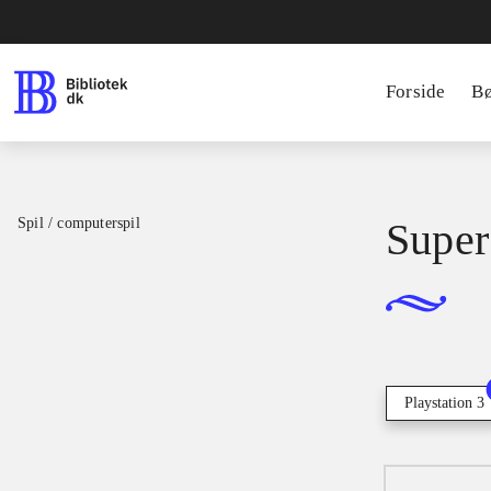
Forside
B
Spil / computerspil
Super 
Playstation 3