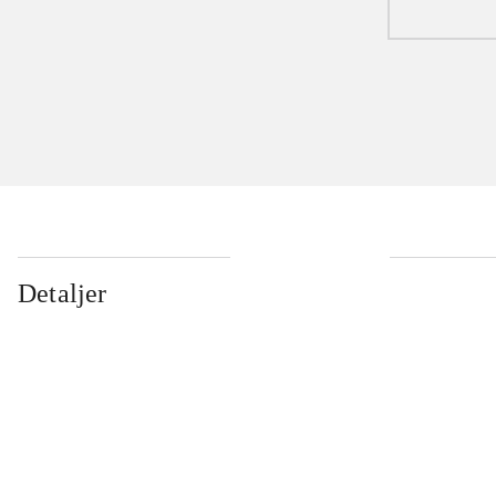
Detaljer
...
...
...
...