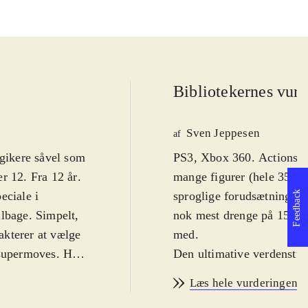
Bibliotekernes vurd
Sven Jeppesen
af
lgikere såvel som
PS3, Xbox 360. Actionspil.
r 12. Fra 12 år
.
mange figurer (hele 35). S
Feedback
eciale i
sproglige forudsætninger 
ilbage. Simpelt,
nok mest drenge på 15-16 
akterer at vælge
med
.
 supermoves. Her
Den ultimative verdenstur
re.Det er let at
spark, næveslag, kast og b
Læs hele vurderingen
dig nye moves
udfald mod forskellige mod