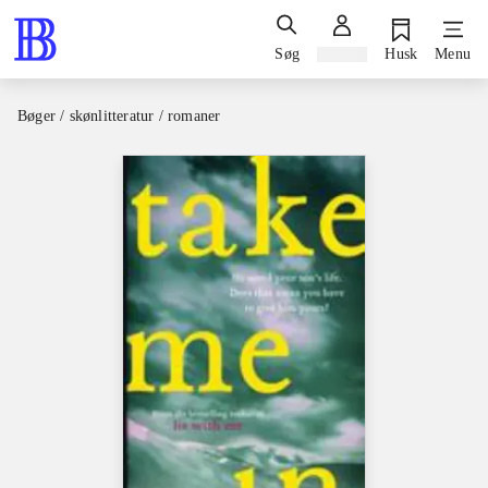
Søg
Log ind
Husk
Menu
Bøger / skønlitteratur / romaner