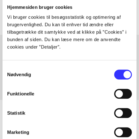
Artiklerne i
handler ofte om
Hjemmesiden bruger cookies
Vi bruger cookies til besøgsstatistik og optimering af
brugervenlighed. Du kan til enhver tid ændre eller
tilbagetrække dit samtykke ved at klikke på ”Cookies” i
bunden af siden. Du kan læse mere om de anvendte
cookies under ”Detaljer”.
Artikler med samme emner
Fra
Samtykkevalg
Nødvendig
Funktionelle
Statistik
Artikler
Marketing
Alle registrerede artikler fordelt på udgivelser