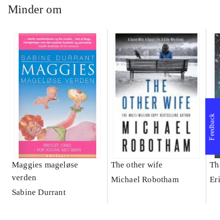
Minder om
Feedback
Maggies mageløse
The other wife
Th
verden
Michael Robotham
Er
Sabine Durrant