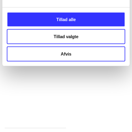
...
Tillad alle
...
Tillad valgte
Afvis
...
...
...