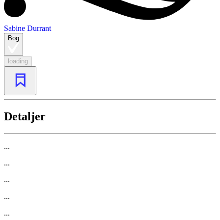
Sabine Durrant
Bog
loading
Detaljer
...
...
...
...
...