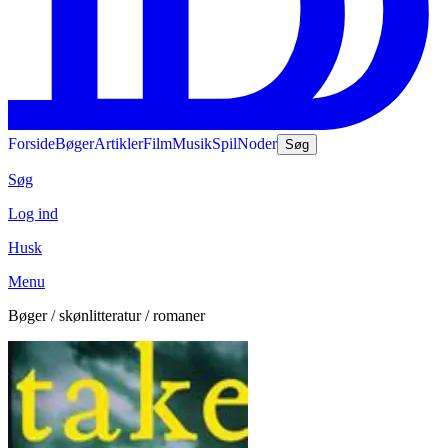
Forside
Bøger
Artikler
Film
Musik
Spil
Noder
Søg
Søg
Log ind
Husk
Menu
Bøger / skønlitteratur / romaner