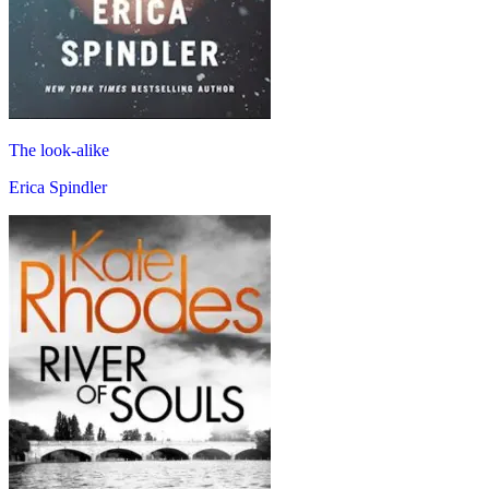
The look-alike
Erica Spindler