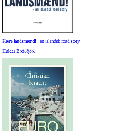
Kære landsmænd! : en islandsk road story
Huldar Breiðfjörð