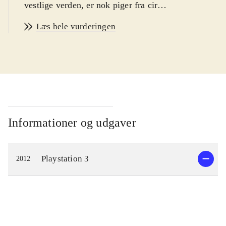
vestlige verden, er nok piger fra cirka
13 år, selvom spillene i Japan
Læs hele vurderingen
tiltrækker begge køn i alle aldre.
Sproget er engelsk. PEGI: 12 og
ikoner for vold og grimt sprog, som
skal tages med et gran salt
.
Tales-serien er med cirka 25 år på
bagen, en af de længst kørende spil-
serier. Mange af seriens knap 30 spil
Informationer og udgaver
har dog aldrig været udgivet i
Europa. Nærværende titel er seriens
Playstation 3
2012
første til PS3, men næppe det sidste.
Scenen er planeten Efinea, som er
opdelt i tre kongeriger. De tre
kongeriger er i konflikt med
hinanden pga. verdensherredømmet.