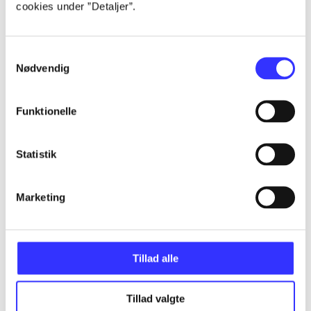
cookies under ”Detaljer”.
Alle registrerede artikler fordelt på udgivelser
...
Samtykkevalg
Nødvendig
...
Funktionelle
...
Statistik
...
Marketing
...
Tillad alle
Tillad valgte