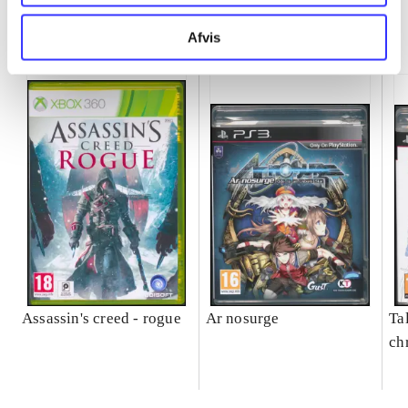
Minder om
Afvis
Assassin's creed - rogue
Ar nosurge
Ta
ch