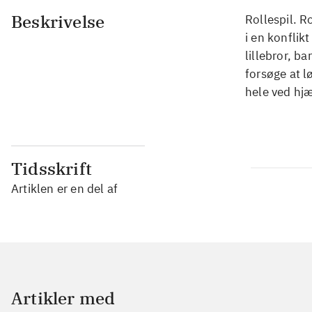
Beskrivelse
Rollespil. R
i en konfli
lillebror, 
forsøge at l
hele ved hj
Tidsskrift
Artiklen er en del af
Artikler med