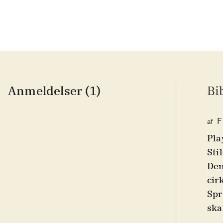
Anmeldelser (1)
Bi
F
af
Pla
Sti
Den
cir
Spr
ska
Tal