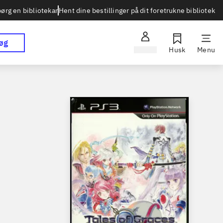
Hent dine bestillinger på dit foretrukne bibliotek
ørg en bibliotekar
øg
Log ind
Husk
Menu