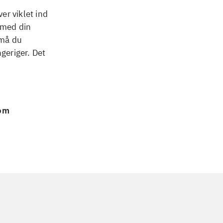
er viklet ind
 med din
 må du
geriger. Det
 om