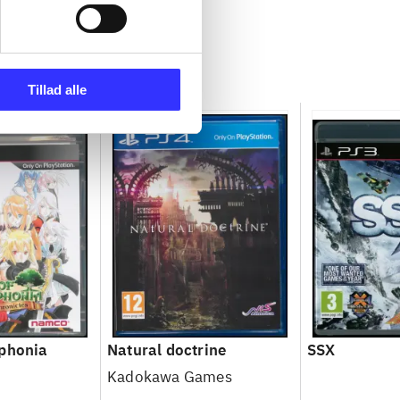
Tillad alle
mphonia
Natural doctrine
SSX
Kadokawa Games