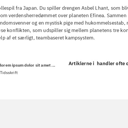
ollespil fra Japan. Du spiller drengen Asbel Lhant, som bliv
kt om verdensherredømmet over planeten Efinea. Sammen
barndomsvenner og en mystisk pige med hukommelsestab,
øse konflikten, som udspiller sig mellem planetens tre kon
ælp af et særligt, teambaseret kampsystem.
Artiklerne i
handler ofte
lorem ipsum dolor sit amet ...
Tidsskrift