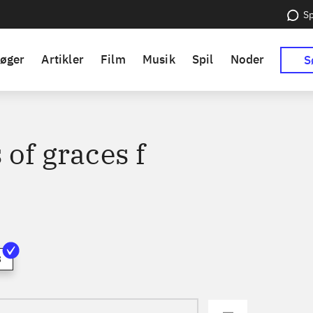
Sp
øger
Artikler
Film
Musik
Spil
Noder
S
 of graces f
3