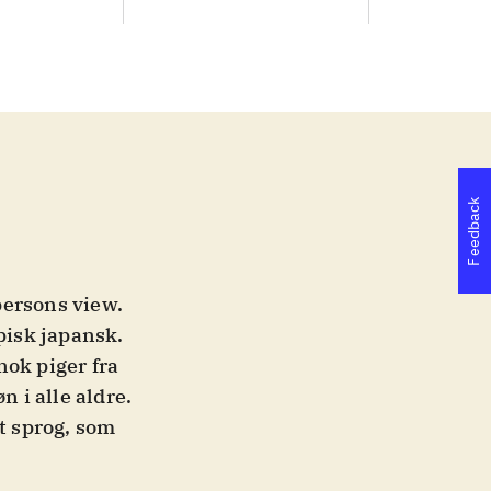
Feedback
 persons view.
pisk japansk.
nok piger fra
n i alle aldre.
mt sprog, som
ngst kørende