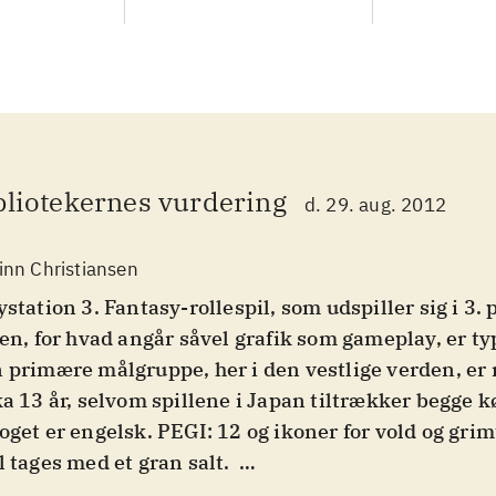
bliotekernes vurdering
d. 29. aug. 2012
inn Christiansen
ystation 3. Fantasy-rollespil, som udspiller sig i 3.
len, for hvad angår såvel grafik som gameplay, er ty
 primære målgruppe, her i den vestlige verden, er 
ka 13 år, selvom spillene i Japan tiltrækker begge kø
oget er engelsk. PEGI: 12 og ikoner for vold og gri
l tages med et gran salt
.
es-serien er med cirka 25 år på bagen, en af de læ