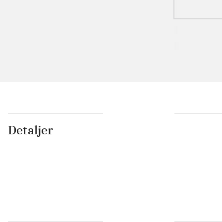
Detaljer
...
...
...
...