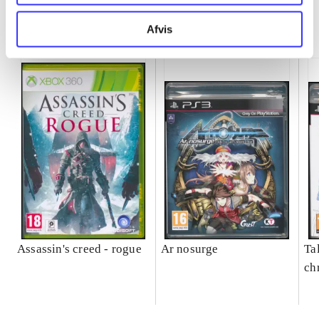
Minder om
Afvis
Assassin's creed - rogue
Ar nosurge
Ta
ch