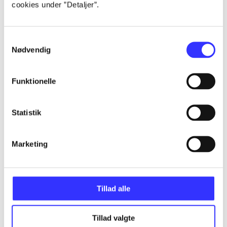
cookies under ”Detaljer”.
Alle registrerede artikler fordelt på udgivelser
...
Samtykkevalg
Nødvendig
...
Funktionelle
...
Statistik
...
Marketing
...
Tillad alle
Tillad valgte