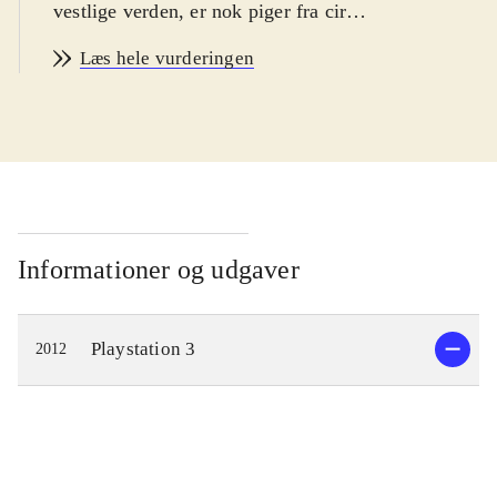
vestlige verden, er nok piger fra cirka
13 år, selvom spillene i Japan
Læs hele vurderingen
tiltrækker begge køn i alle aldre.
Sproget er engelsk. PEGI: 12 og
ikoner for vold og grimt sprog, som
skal tages med et gran salt
.
Tales-serien er med cirka 25 år på
bagen, en af de længst kørende spil-
serier. Mange af seriens knap 30 spil
Informationer og udgaver
har dog aldrig været udgivet i
Europa. Nærværende titel er seriens
Playstation 3
2012
første til PS3, men næppe det sidste.
Scenen er planeten Efinea, som er
opdelt i tre kongeriger. De tre
kongeriger er i konflikt med
hinanden pga. verdensherredømmet.