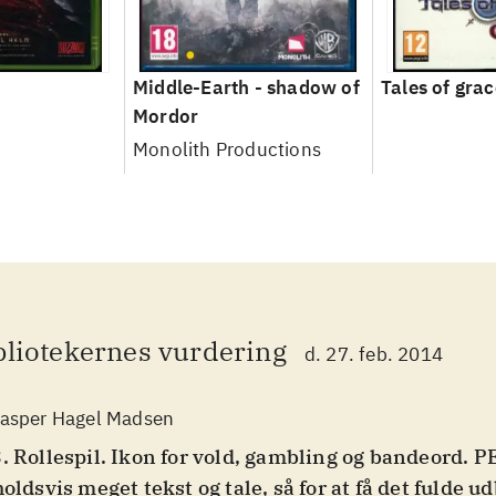
Middle-Earth - shadow of
Tales of grac
Mordor
Monolith Productions
bliotekernes vurdering
d. 27. feb. 2014
asper Hagel Madsen
. Rollespil. Ikon for vold, gambling og bandeord. PE
holdsvis meget tekst og tale, så for at få det fulde ud