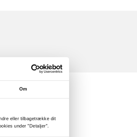
Om
dre eller tilbagetrække dit
okies under ”Detaljer”.