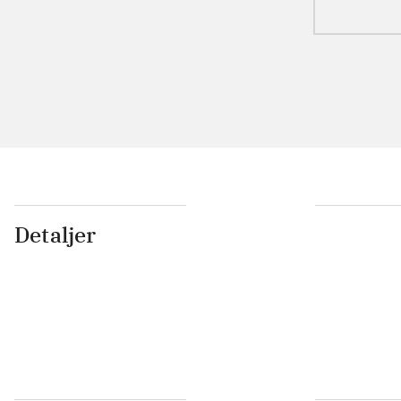
Detaljer
...
...
...
...