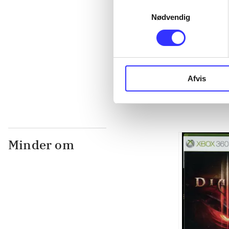
...
Samtykkevalg
Nødvendig
...
...
Afvis
Minder om