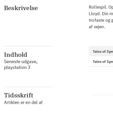
Beskrivelse
Rollespil. O
Lloyd. Din m
trofaste og 
af vejen.
Tales of Sy
Indhold
Seneste udgave,
Tales of Sy
playstation 3
Tidsskrift
Artiklen er en del af