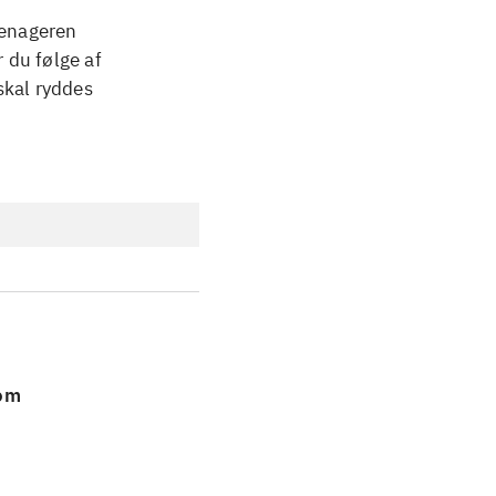
eenageren
r du følge af
skal ryddes
 om