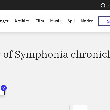
Sp
øger
Artikler
Film
Musik
Spil
Noder
S
s of Symphonia chronic
3