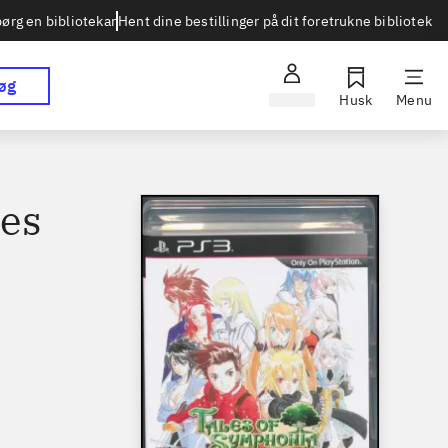
Hent dine bestillinger på dit foretrukne bibliotek
ørg en bibliotekar
øg
Log ind
Husk
Menu
les