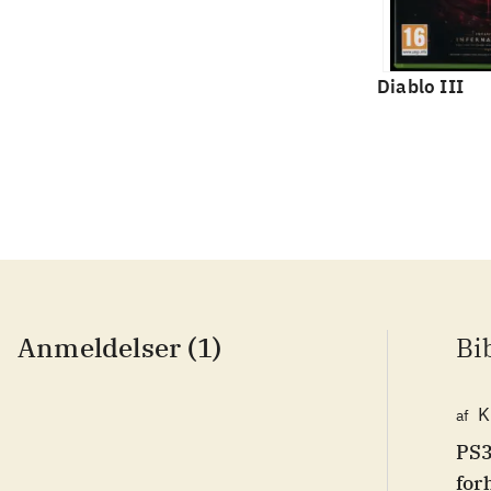
Diablo III
Anmeldelser (1)
Bi
K
af
PS3
for