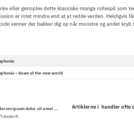
plev eller genoplev dette klassiske manga rollespil som t
ission er intet mindre end at at redde verden. Heldigvis få
gode venner der bakker dig op når monstre og andet kryb 
mphonia
mphonia - dawn of the new world
Artiklerne i
handler ofte
lorem ipsum dolor sit amet ...
Tidsskrift