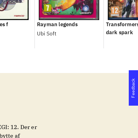
es f
Rayman legends
Transformers 
dark spark
Ubi Soft
Feedback
GI: 12. Der er
bytte af