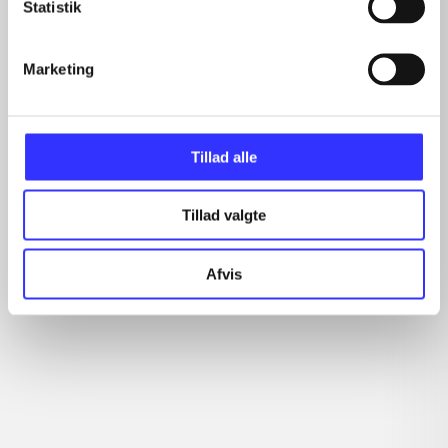
Statistik
Minder om
Marketing
Tillad alle
Tillad valgte
Afvis
Diablo III
Middle-Earth - shadow
Ta
of Mordor
Monolith Productions