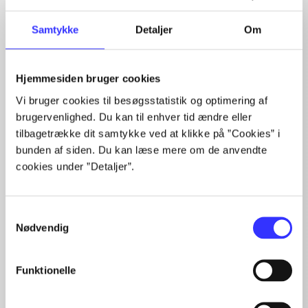
Fra
Samtykke
Detaljer
Om
Hjemmesiden bruger cookies
Vi bruger cookies til besøgsstatistik og optimering af
brugervenlighed. Du kan til enhver tid ændre eller
tilbagetrække dit samtykke ved at klikke på ”Cookies” i
Artikler
bunden af siden. Du kan læse mere om de anvendte
Alle registrerede artikler fordelt på udgivelser
cookies under ”Detaljer”.
...
...
Samtykkevalg
Nødvendig
...
...
...
Funktionelle