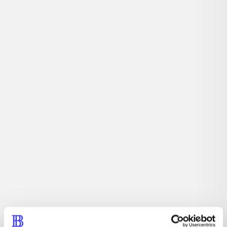
Tidsskrift
Artiklen er en del af
lorem ipsum dolor sit amet ...
Tidsskrift
Artiklerne i
handler ofte om
Artikler med samme emner