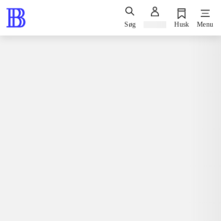
Søg
Log ind
Husk
Menu
Spil / computerspil
Playstation 3, 2013
Tales of Symphonia chronicles