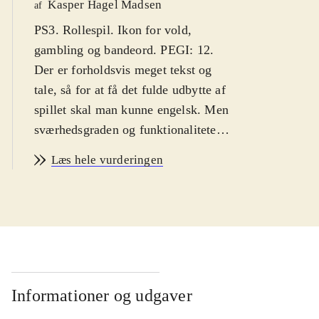
Kasper Hagel Madsen
af
PS3. Rollespil. Ikon for vold,
gambling og bandeord. PEGI: 12.
Der er forholdsvis meget tekst og
tale, så for at få det fulde udbytte af
spillet skal man kunne engelsk. Men
sværhedsgraden og funktionaliteten
er forholdsvis simpel, så
Læs hele vurderingen
aldersgruppen er 8 år
.
Spillet indeholder to spil, der ikke
tidligere har været udgivet til PS3.
Spillene har fået en makeover i flot
HD, der får den manga-inspirerede
eventyrverden til at træde ny og
spændende frem. Man er
Informationer og udgaver
teenagedrengen Lloyd. Med på sine