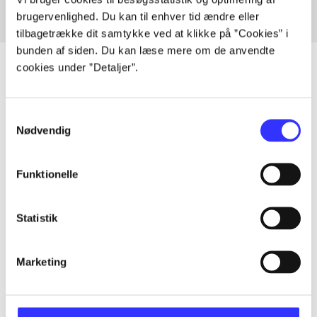
brugervenlighed. Du kan til enhver tid ændre eller
tilbagetrække dit samtykke ved at klikke på ”Cookies” i
bunden af siden. Du kan læse mere om de anvendte
cookies under ”Detaljer”.
Artikler
Samtykkevalg
Nødvendig
Alle registrerede artikler fordelt på udgivelser
...
Funktionelle
...
Statistik
Marketing
...
...