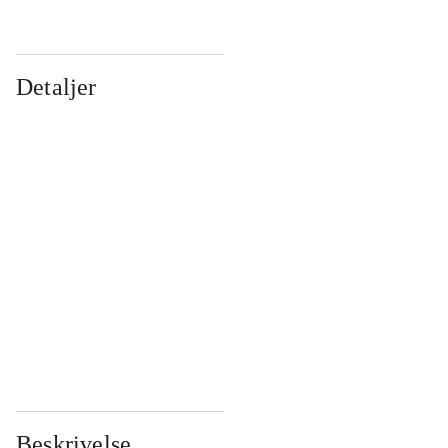
Detaljer
...
...
...
...
...
...
...
...
...
...
...
...
Beskrivelse