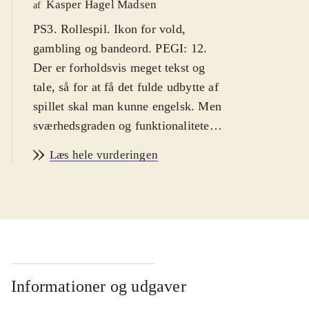
Kasper Hagel Madsen
af
PS3. Rollespil. Ikon for vold,
gambling og bandeord. PEGI: 12.
Der er forholdsvis meget tekst og
tale, så for at få det fulde udbytte af
spillet skal man kunne engelsk. Men
sværhedsgraden og funktionaliteten
er forholdsvis simpel, så
Læs hele vurderingen
aldersgruppen er 8 år
.
Spillet indeholder to spil, der ikke
tidligere har været udgivet til PS3.
Spillene har fået en makeover i flot
HD, der får den manga-inspirerede
eventyrverden til at træde ny og
spændende frem. Man er
Informationer og udgaver
teenagedrengen Lloyd. Med på sine