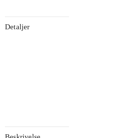
Detaljer
...
...
...
...
...
...
...
...
...
...
...
...
Beskrivelse