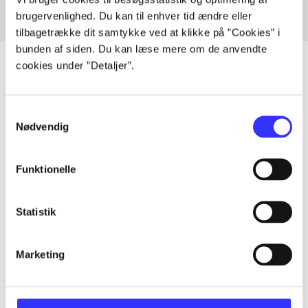
brugervenlighed. Du kan til enhver tid ændre eller
tilbagetrække dit samtykke ved at klikke på ”Cookies” i
bunden af siden. Du kan læse mere om de anvendte
cookies under ”Detaljer”.
Artikler
Samtykkevalg
Nødvendig
Alle registrerede artikler fordelt på udgivelser
...
Funktionelle
...
Statistik
Marketing
...
...