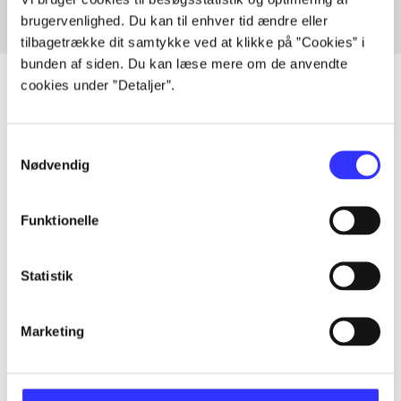
brugervenlighed. Du kan til enhver tid ændre eller
tilbagetrække dit samtykke ved at klikke på ”Cookies” i
bunden af siden. Du kan læse mere om de anvendte
cookies under ”Detaljer”.
Artikler
Samtykkevalg
Nødvendig
Alle registrerede artikler fordelt på udgivelser
...
Funktionelle
...
Statistik
Marketing
...
...