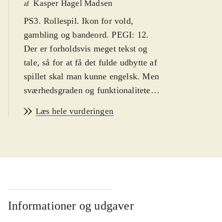
Kasper Hagel Madsen
af
PS3. Rollespil. Ikon for vold,
gambling og bandeord. PEGI: 12.
Der er forholdsvis meget tekst og
tale, så for at få det fulde udbytte af
spillet skal man kunne engelsk. Men
sværhedsgraden og funktionaliteten
er forholdsvis simpel, så
Læs hele vurderingen
aldersgruppen er 8 år
.
Spillet indeholder to spil, der ikke
tidligere har været udgivet til PS3.
Spillene har fået en makeover i flot
HD, der får den manga-inspirerede
eventyrverden til at træde ny og
spændende frem. Man er
Informationer og udgaver
teenagedrengen Lloyd. Med på sine