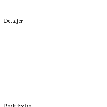
Detaljer
...
...
...
...
...
...
...
...
...
...
...
...
Beskrivelse