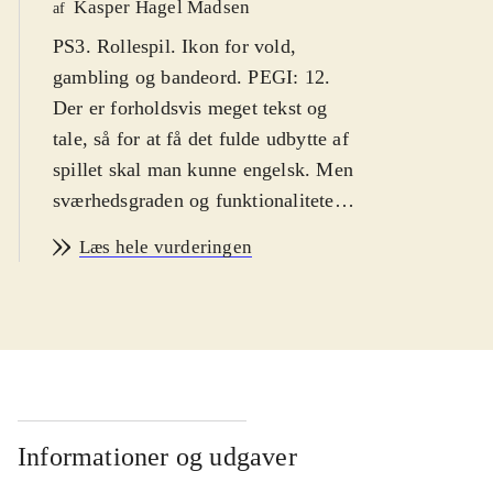
Kasper Hagel Madsen
af
PS3. Rollespil. Ikon for vold,
gambling og bandeord. PEGI: 12.
Der er forholdsvis meget tekst og
tale, så for at få det fulde udbytte af
spillet skal man kunne engelsk. Men
sværhedsgraden og funktionaliteten
er forholdsvis simpel, så
Læs hele vurderingen
aldersgruppen er 8 år
.
Spillet indeholder to spil, der ikke
tidligere har været udgivet til PS3.
Spillene har fået en makeover i flot
HD, der får den manga-inspirerede
eventyrverden til at træde ny og
spændende frem. Man er
Informationer og udgaver
teenagedrengen Lloyd. Med på sine