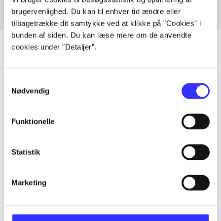
brugervenlighed. Du kan til enhver tid ændre eller
tilbagetrække dit samtykke ved at klikke på ”Cookies” i
bunden af siden. Du kan læse mere om de anvendte
cookies under ”Detaljer”.
Artikler
Samtykkevalg
Nødvendig
Alle registrerede artikler fordelt på udgivelser
...
Funktionelle
...
Statistik
Marketing
...
...