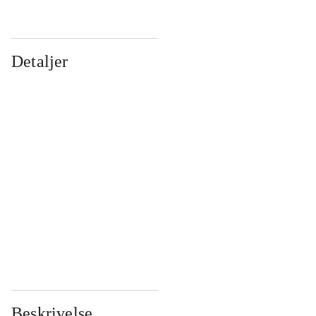
Detaljer
...
...
...
...
...
...
...
...
...
...
...
...
Beskrivelse