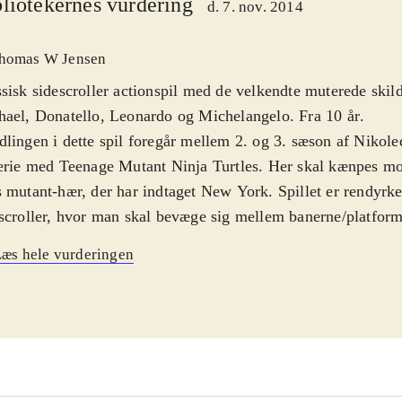
liotekernes vurdering
d. 7. nov. 2014
homas W Jensen
sisk sidescroller actionspil med de velkendte muterede skil
ael, Donatello, Leonardo og Michelangelo. Fra 10 år
.
lingen i dette spil foregår mellem 2. og 3. sæson af Nikol
erie med Teenage Mutant Ninja Turtles. Her skal kænpes m
 mutant-hær, der har indtaget New York. Spillet er rendyrke
scroller, hvor man skal bevæge sig mellem banerne/platform
ers. Undervejs indsamles point ved at dræbe forskellige mo
æs hele vurderingen
th-niveau stiger ved at spise de pizzaer, man finder rundt om
ukkende singleplayer, til gengæld kan man hele tiden vælge
e - medmindre en eller flere af dem har mistet deres health og
e. Grafik og lyd giver mindelser om både 20 år gamle spil o
g: engelsk
.
oget ufærdigt spil, med en del mangler og fejl. Er man nost