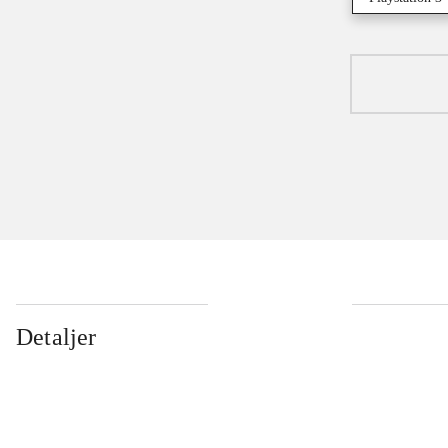
Detaljer
...
...
...
...