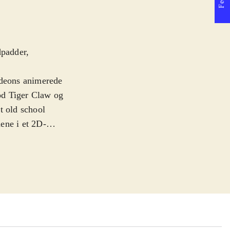
dpadder,
edeons animerede
od Tiger Claw og
t old school
ene i et 2D-
dstandere og ens
kring. Spillet er
 mellem de fire
 er taget til
g tv-serien.
algisk anlagt og