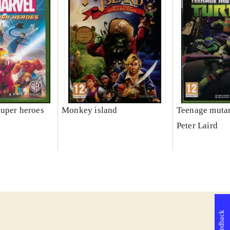
uper heroes
Monkey island
Teenage mutant
Peter Laird
Feedback