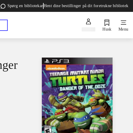
Spørg en bibliotekar
Hent dine bestillinger på dit foretrukne bibliotek
Log ind
Husk
Menu
nger