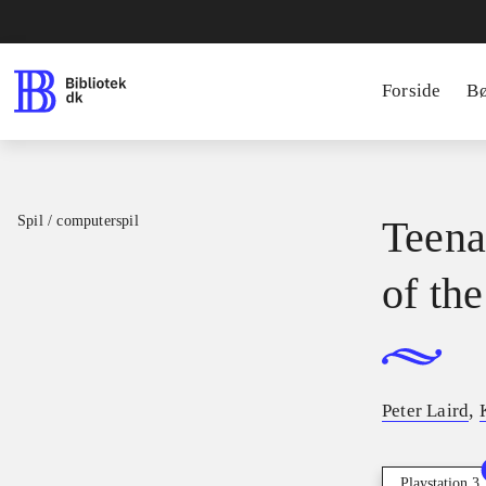
Forside
B
Spil / computerspil
Teena
of th
,
Peter Laird
Playstation 3