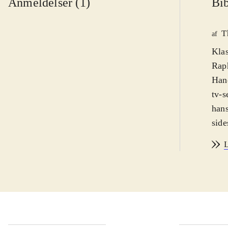
Anmeldelser (1)
Bib
T
af
Klas
Raph
Hand
tv-s
hans
side
univ
L
heal
udel
helt
fang
Spro
Et n