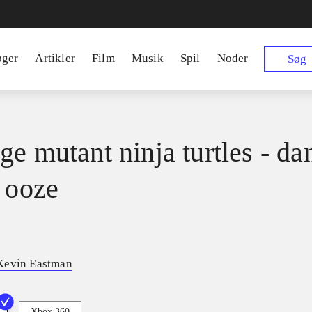
øger
Artikler
Film
Musik
Spil
Noder
Søg
ge mutant ninja turtles - da
e ooze
Kevin Eastman
Xbox 360