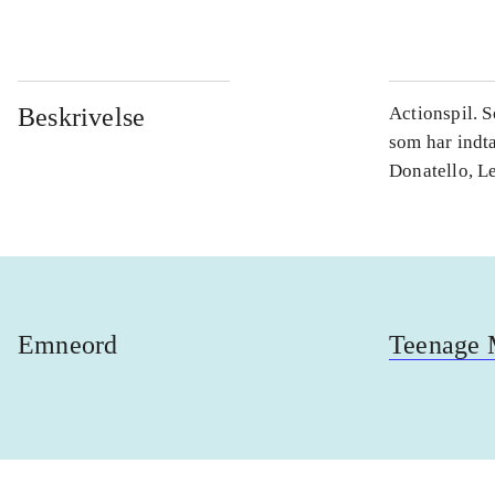
Beskrivelse
Actionspil. 
som har indt
Donatello, L
Emneord
Teenage M