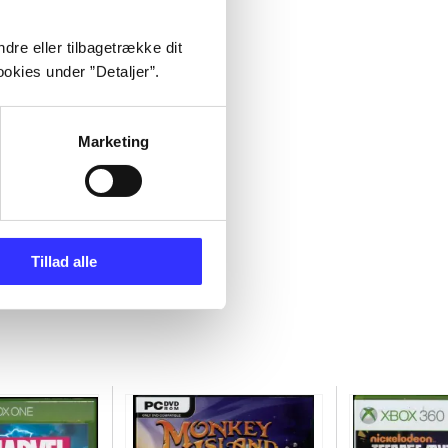
dre eller tilbagetrække dit
okies under ”Detaljer”.
Marketing
Tillad alle