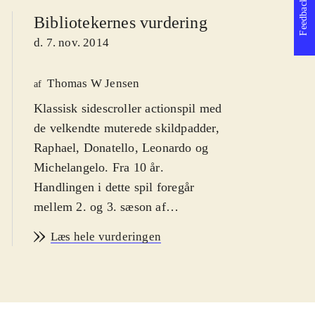
Feedback
Bibliotekernes vurdering
d. 7. nov. 2014
Thomas W Jensen
af
Klassisk sidescroller actionspil med
de velkendte muterede skildpadder,
Raphael, Donatello, Leonardo og
Michelangelo. Fra 10 år
.
Handlingen i dette spil foregår
mellem 2. og 3. sæson af
Nikoledeons animerede tv-serie med
Læs hele vurderingen
Teenage Mutant Ninja Turtles. Her
skal kænpes mod Tiger Claw og hans
mutant-hær, der har indtaget New
York. Spillet er rendyrket old school