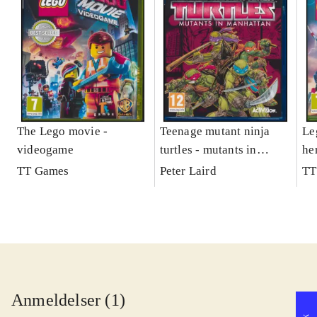
The Lego movie -
Teenage mutant ninja
Le
videogame
turtles - mutants in
he
Manhattan
TT Games
Peter Laird
TT
Anmeldelser (1)