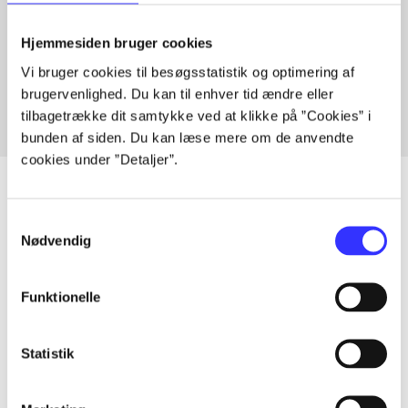
Artikler med samme emner
Hjemmesiden bruger cookies
Fra
Vi bruger cookies til besøgsstatistik og optimering af
brugervenlighed. Du kan til enhver tid ændre eller
tilbagetrække dit samtykke ved at klikke på ”Cookies” i
bunden af siden. Du kan læse mere om de anvendte
cookies under ”Detaljer”.
Samtykkevalg
Nødvendig
Artikler
Alle registrerede artikler fordelt på udgivelser
Funktionelle
...
Statistik
...