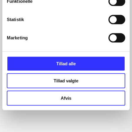
Funktionelle
Statistik
Minder om
Marketing
Tillad alle
Tillad valgte
Afvis
The Lego movie -
Teenage mutant ninja
Le