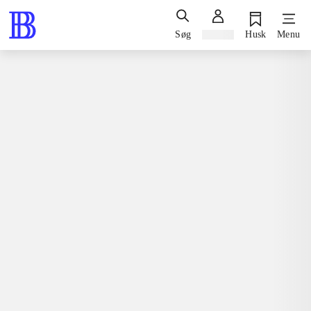
Søg
Log ind
Husk
Menu
Spil / computerspil
Playstation 3, 2014
Teenage mutant ninja turtles -