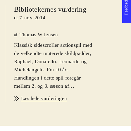
Feedback
Bibliotekernes vurdering
d. 7. nov. 2014
Thomas W Jensen
af
Klassisk sidescroller actionspil med
de velkendte muterede skildpadder,
Raphael, Donatello, Leonardo og
Michelangelo. Fra 10 år
.
Handlingen i dette spil foregår
mellem 2. og 3. sæson af
Nikoledeons animerede tv-serie med
Læs hele vurderingen
Teenage Mutant Ninja Turtles. Her
skal kænpes mod Tiger Claw og hans
mutant-hær, der har indtaget New
York. Spillet er rendyrket old school