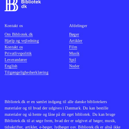
anlagt og kan huske Turtles-spillene
til NES for over 20 år siden, så er her
mulighed for et gensyn.
Kontakt os
Afdelinger
Sværhedsgraden betyder at
Om Bibliotek.dk
Bøger
målgruppen er fra 10 år - yngre kan
Hjælp og vejledning
Artikler
få besvær ved at gennemføre
Kontakt os
Film
banerne. PEGI er 12 på grund af let
Privatlivspolitik
Musik
Leverandører
voldeligt indhold
.
Spil
English
Noder
Der findes flere TMNT-spil, som
Tilgængelighedserklæring
man kan låne på biblioteket bl.a.
Teenage mutant ninja turtles
(Xbox
360).
- danger of the ooze er
stillistisk set den mest klassiske
.
Bibliotek.dk er en samlet indgang til alle danske bibliotekers
materialer og til hvad der udgives i Danmark. Du kan bestille
materialer og så hente og låne på dit eget bibliotek. Du kan bruge
Bibliotek.dk til at søge frem, hvad der er udgivet af bøger, musik,
tidsskrifter, artikler, e-bøger, lydbøger osv. Bibliotek.dk er altså ikke