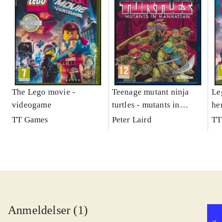
The Lego movie -
Teenage mutant ninja
Le
videogame
turtles - mutants in
he
Manhattan
TT Games
Peter Laird
TT
Anmeldelser (1)