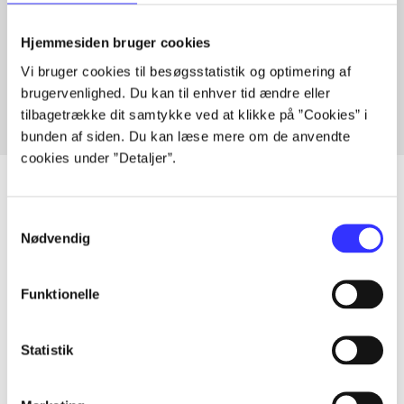
Artikler med samme emner
Hjemmesiden bruger cookies
Fra
Vi bruger cookies til besøgsstatistik og optimering af
brugervenlighed. Du kan til enhver tid ændre eller
tilbagetrække dit samtykke ved at klikke på ”Cookies” i
bunden af siden. Du kan læse mere om de anvendte
cookies under ”Detaljer”.
Samtykkevalg
Nødvendig
Artikler
Alle registrerede artikler fordelt på udgivelser
Funktionelle
...
Statistik
...