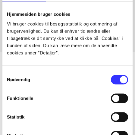
Artikler med samme emner
Hjemmesiden bruger cookies
Fra
Vi bruger cookies til besøgsstatistik og optimering af
brugervenlighed. Du kan til enhver tid ændre eller
tilbagetrække dit samtykke ved at klikke på ”Cookies” i
bunden af siden. Du kan læse mere om de anvendte
cookies under ”Detaljer”.
Samtykkevalg
Artikler
Nødvendig
Alle registrerede artikler fordelt på udgivelser
Funktionelle
...
Statistik
...