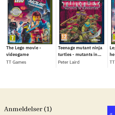
The Lego movie -
Teenage mutant ninja
Le
videogame
turtles - mutants in
he
Manhattan
TT Games
Peter Laird
TT
Anmeldelser (1)