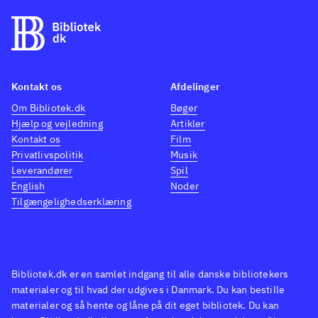
dem har mistet deres health og
er taget til fange. Grafik og lyd
giver mindelser om både 20 år
gamle spil og tv-serien. Sprog:
Kontakt os
Afdelinger
engelsk
.
Om Bibliotek.dk
Bøger
Et noget ufærdigt spil, med en
Hjælp og vejledning
Artikler
del mangler og fejl. Er man
Kontakt os
Film
nostalgisk anlagt og kan huske
Privatlivspolitik
Musik
Turtles-spillene til NES for over
Leverandører
Spil
English
Noder
20 år siden, så er her mulighed
Tilgængelighedserklæring
for et gensyn. Sværhedsgraden
betyder at målgruppen er fra 10
år - yngre kan få besvær ved at
gennemføre banerne. PEGI er
Bibliotek.dk er en samlet indgang til alle danske bibliotekers
12 på grund af let voldeligt
materialer og til hvad der udgives i Danmark. Du kan bestille
materialer og så hente og låne på dit eget bibliotek. Du kan
indhold
.