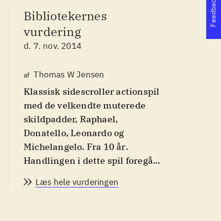
Feedback
Bibliotekernes
vurdering
d. 7. nov. 2014
Thomas W Jensen
af
Klassisk sidescroller actionspil
med de velkendte muterede
skildpadder, Raphael,
Donatello, Leonardo og
Michelangelo. Fra 10 år
.
Handlingen i dette spil foregår
mellem 2. og 3. sæson af
Læs hele vurderingen
Nikoledeons animerede tv-
serie med Teenage Mutant
Ninja Turtles. Her skal kænpes