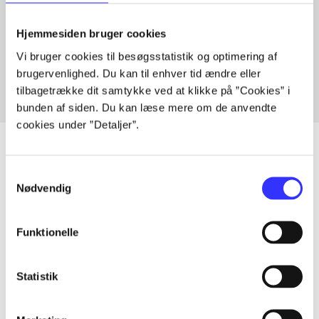
Artikler med samme emner
Hjemmesiden bruger cookies
Fra
Vi bruger cookies til besøgsstatistik og optimering af
brugervenlighed. Du kan til enhver tid ændre eller
tilbagetrække dit samtykke ved at klikke på ”Cookies” i
bunden af siden. Du kan læse mere om de anvendte
cookies under ”Detaljer”.
Samtykkevalg
Artikler
Nødvendig
Alle registrerede artikler fordelt på udgivelser
Funktionelle
...
Statistik
...