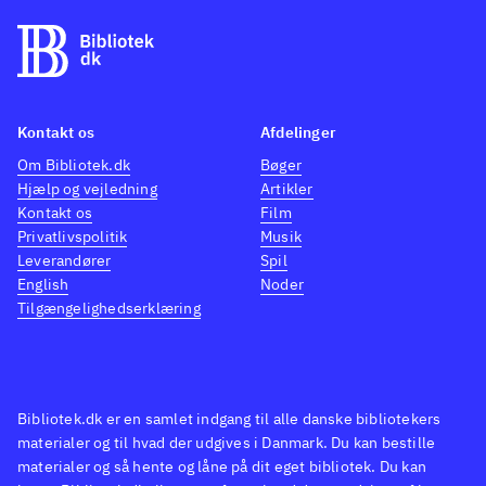
dem har mistet deres health og
er taget til fange. Grafik og lyd
giver mindelser om både 20 år
gamle spil og tv-serien. Sprog:
Kontakt os
Afdelinger
engelsk
.
Om Bibliotek.dk
Bøger
Et noget ufærdigt spil, med en
Hjælp og vejledning
Artikler
del mangler og fejl. Er man
Kontakt os
Film
nostalgisk anlagt og kan huske
Privatlivspolitik
Musik
Turtles-spillene til NES for over
Leverandører
Spil
English
Noder
20 år siden, så er her mulighed
Tilgængelighedserklæring
for et gensyn. Sværhedsgraden
betyder at målgruppen er fra 10
år - yngre kan få besvær ved at
gennemføre banerne. PEGI er
Bibliotek.dk er en samlet indgang til alle danske bibliotekers
12 på grund af let voldeligt
materialer og til hvad der udgives i Danmark. Du kan bestille
materialer og så hente og låne på dit eget bibliotek. Du kan
indhold
.