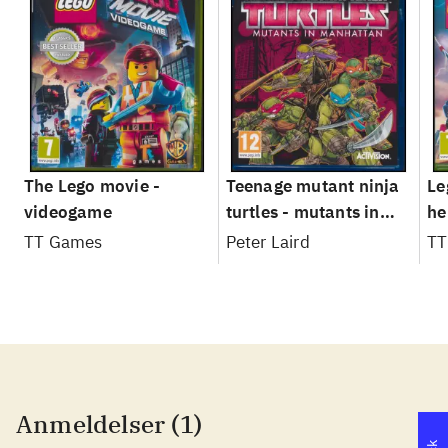
The Lego movie -
Teenage mutant ninja
Le
videogame
turtles - mutants in
he
Manhattan
TT Games
Peter Laird
TT
Anmeldelser (1)