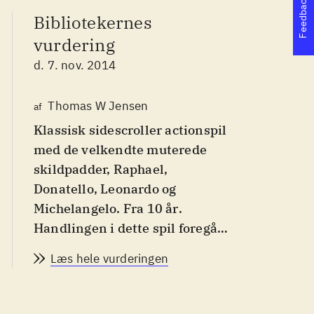
Feedback
Bibliotekernes
vurdering
d. 7. nov. 2014
Thomas W Jensen
af
Klassisk sidescroller actionspil
med de velkendte muterede
skildpadder, Raphael,
Donatello, Leonardo og
Michelangelo. Fra 10 år
.
Handlingen i dette spil foregår
mellem 2. og 3. sæson af
Læs hele vurderingen
Nikoledeons animerede tv-
serie med Teenage Mutant
Ninja Turtles. Her skal kænpes