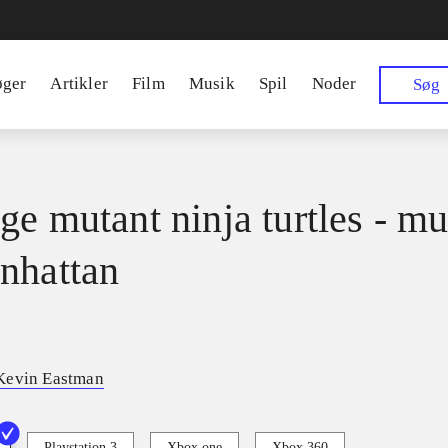
øger
Artikler
Film
Musik
Spil
Noder
Søg
ge mutant ninja turtles - mu
nhattan
Kevin Eastman
Playstation 3
Xbox one
Xbox 360