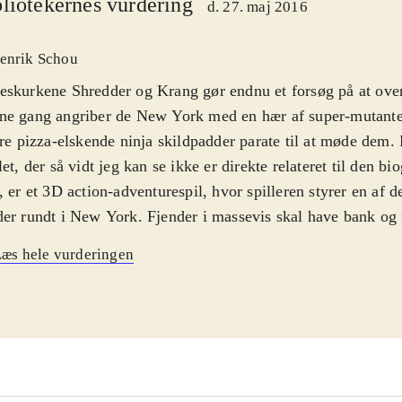
liotekernes vurdering
d. 27. maj 2016
enrik Schou
skurkene Shredder og Krang gør endnu et forsøg på at ove
ne gang angriber de New York med en hær af super-mutante
ire pizza-elskende ninja skildpadder parate til at møde dem. 
let, der så vidt jeg kan se ikke er direkte relateret til den bi
, er et 3D action-adventurespil, hvor spilleren styrer en af de
er rundt i New York. Fjender i massevis skal have bank og n
es gemmer sig rundt omkring - fra hustagene til kloakken. Sp
æs hele vurderingen
te mellem de fire ninjaer, der hver har deres specielle styrke
løffende ens. Spillets grafik er cel-shadet, der gør spillet te
trods for at der er 4 ninja padder at vælge mellem, så er spil
derne er uinspirerende og kun de ni bosskampe skiller sig ud
emføres på mindre end fem timer, hvorefter der kun er onli
op til fire spillere til at forlænge levetiden. Omgivelserne i