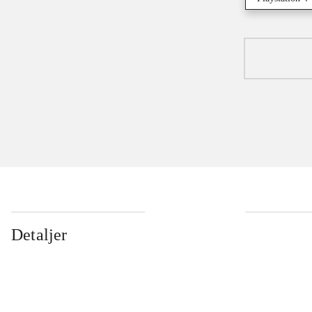
Detaljer
...
...
...
...