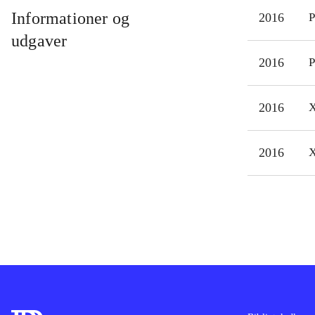
tomm
Informationer og
2016
P
eng
udgaver
Japa
2016
P
mang
i
Te
2016
X
(Pla
Game
firm
2016
X
the 