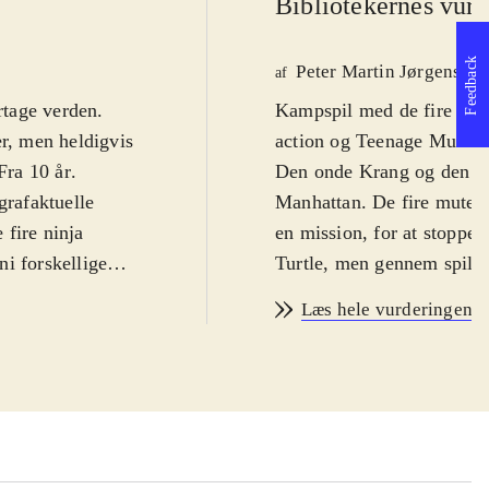
Bibliotekernes vurd
Feedback
Peter Martin Jørgensen
af
rtage verden.
Kampspil med de fire pizz
r, men heldigvis
action og Teenage Mutant 
Fra 10 år
.
Den onde Krang og den ond
ografaktuelle
Manhattan. De fire mutere
 fire ninja
en mission, for at stoppe
i forskellige
Turtle, men gennem spillet
illeren kan frit
baner, hvor fjender skal 
Læs hele vurderingen
, men ellers er
afsluttes af en bossfight,
gneserie-agtigt
.
Krang og Shredder. Miljøe
let ensformigt.
bygninger, subwayen og se
. Spillet kan
man point, der kan bruges 
ne multiplayer
automatisk, så de virker 
 New York virker
og tekst, imellem kampse