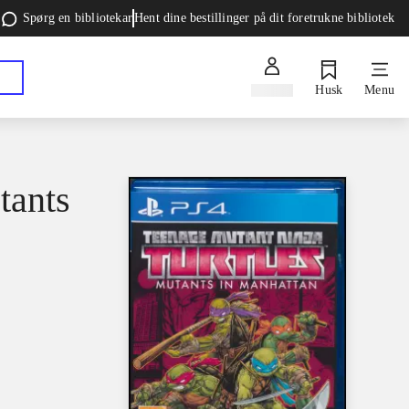
Spørg en bibliotekar
Hent dine bestillinger på dit foretrukne bibliotek
Log ind
Husk
Menu
tants