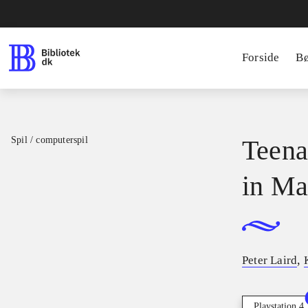
Forside
B
Spil / computerspil
Teena
in Ma
,
Peter Laird
Playstation 4