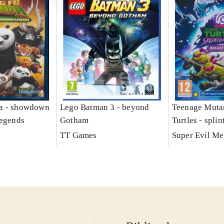
a - showdown
Lego Batman 3 - beyond
Teenage Muta
legends
Gotham
Turtles - splin
TT Games
Super Evil M