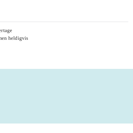
ertage
men heldigvis