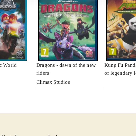
ic World
Dragons - dawn of the new
Kung Fu Pand
riders
of legendary 
Climax Studios