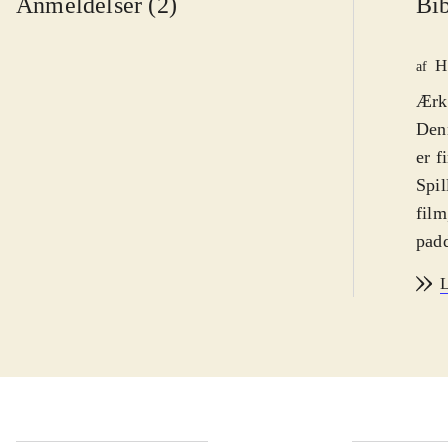
Anmeldelser (2)
Bib
H
af
Ærke
Den
er f
Spil
film
padd
boss
L
skif
forb
Til 
Fjen
genn
for 