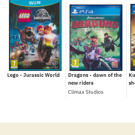
Lego - Jurassic World
Dragons - dawn of the
Ku
new riders
sh
le
Climax Studios