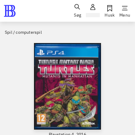
Søg
Log ind
Husk
Menu
Spil / computerspil
Playstation 4, 2016