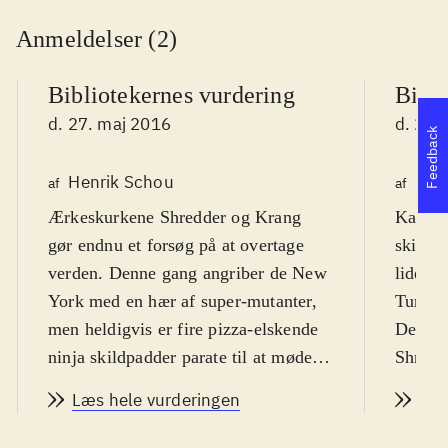
Anmeldelser (2)
Bibliotekernes vurdering
Bibli
d. 27. maj 2016
d. 27.
Feedback
Henrik Schou
Pet
af
af
Ærkeskurkene Shredder og Krang
Kampsp
gør endnu et forsøg på at overtage
skildpa
verden. Denne gang angriber de New
lide a
York med en hær af super-mutanter,
Turtles
men heldigvis er fire pizza-elskende
Den on
ninja skildpadder parate til at møde
Shredd
dem. Fra 10 år
.
vil ove
Læs hele vurderingen
Læs
Spillet, der så vidt jeg kan se ikke er
mutere
direkte relateret til den
dette, 