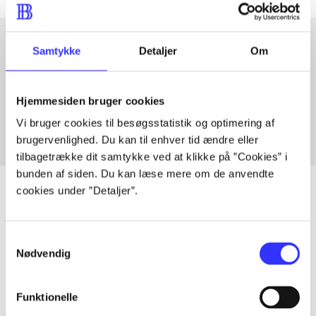
Samtykke
Detaljer
Om
Artikler med samme emner
Fra
Hjemmesiden bruger cookies
Vi bruger cookies til besøgsstatistik og optimering af
brugervenlighed. Du kan til enhver tid ændre eller
tilbagetrække dit samtykke ved at klikke på ”Cookies” i
bunden af siden. Du kan læse mere om de anvendte
cookies under ”Detaljer”.
Artikler
Samtykkevalg
Alle registrerede artikler fordelt på udgivelser
Nødvendig
...
Funktionelle