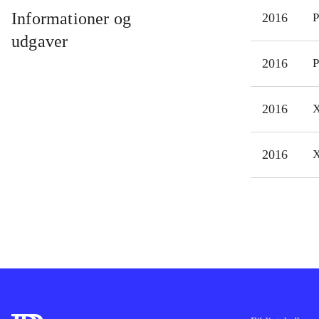
tomm
Informationer og
2016
P
eng
udgaver
Japa
2016
P
mang
i
Te
2016
X
(Pla
Game
firm
2016
X
the 