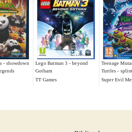
a - showdown
Lego Batman 3 - beyond
Teenage Muta
legends
Gotham
Turtles - splin
TT Games
Super Evil M