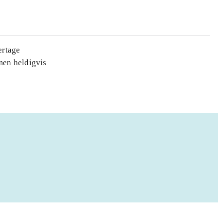
ertage
men heldigvis