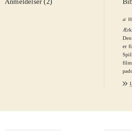
Anmeldelser (2)
Bib
H
af
Ærke
Den
er f
Spil
film
padd
boss
L
skif
forb
Til 
Fjen
genn
for 