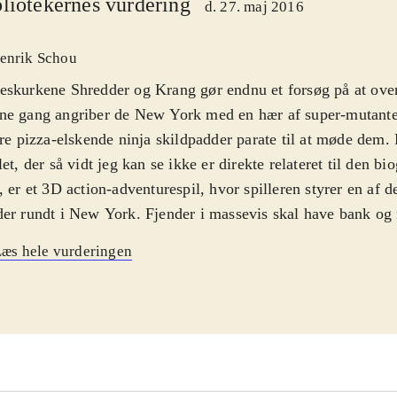
liotekernes vurdering
d. 27. maj 2016
enrik Schou
skurkene Shredder og Krang gør endnu et forsøg på at ove
ne gang angriber de New York med en hær af super-mutante
ire pizza-elskende ninja skildpadder parate til at møde dem. 
let, der så vidt jeg kan se ikke er direkte relateret til den bi
, er et 3D action-adventurespil, hvor spilleren styrer en af de
er rundt i New York. Fjender i massevis skal have bank og n
es gemmer sig rundt omkring - fra hustagene til kloakken. Sp
æs hele vurderingen
te mellem de fire ninjaer, der hver har deres specielle styrke
løffende ens. Spillets grafik er cel-shadet, der gør spillet te
trods for at der er 4 ninja padder at vælge mellem, så er spil
derne er uinspirerende og kun de ni bosskampe skiller sig ud
emføres på mindre end fem timer, hvorefter der kun er onli
op til fire spillere til at forlænge levetiden. Omgivelserne i