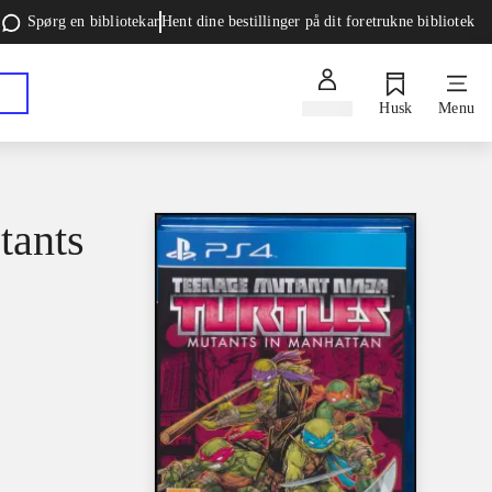
Spørg en bibliotekar
Hent dine bestillinger på dit foretrukne bibliotek
Log ind
Husk
Menu
tants