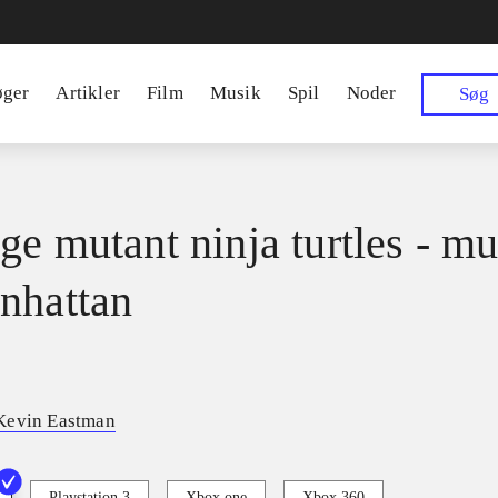
øger
Artikler
Film
Musik
Spil
Noder
Søg
ge mutant ninja turtles - mu
nhattan
Kevin Eastman
Playstation 3
Xbox one
Xbox 360