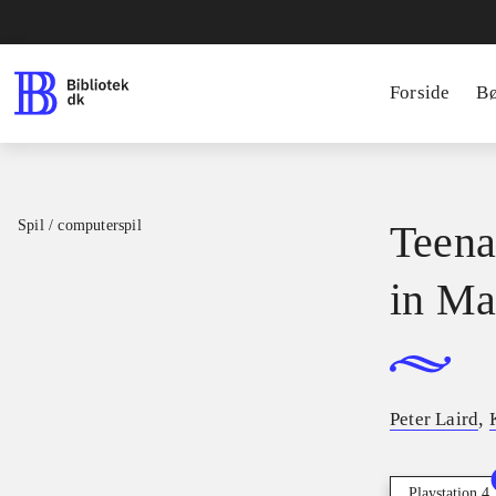
Forside
B
Spil / computerspil
Teena
in Ma
,
Peter Laird
Playstation 4