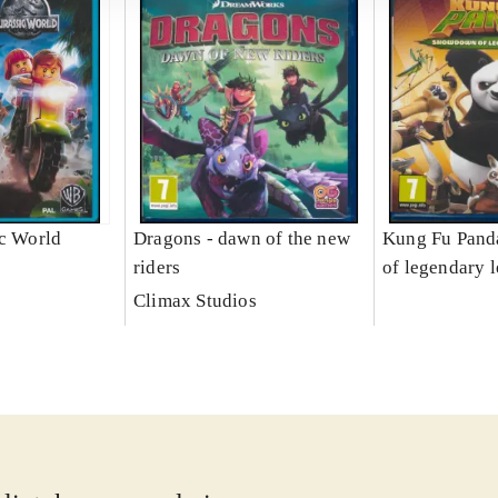
ic World
Dragons - dawn of the new
Kung Fu Pand
riders
of legendary 
Climax Studios