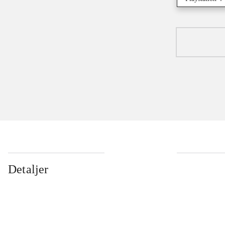
Detaljer
...
...
...
...