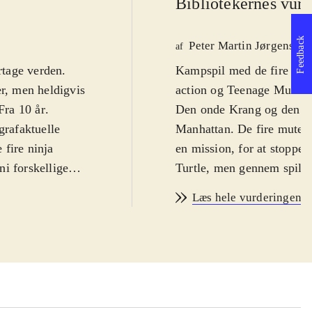
Bibliotekernes vurd
Feedback
Peter Martin Jørgensen
af
rtage verden.
Kampspil med de fire pizz
r, men heldigvis
action og Teenage Mutant 
Fra 10 år
.
Den onde Krang og den ond
ografaktuelle
Manhattan. De fire mutere
 fire ninja
en mission, for at stoppe
i forskellige
Turtle, men gennem spillet
illeren kan frit
baner, hvor fjender skal 
Læs hele vurderingen
, men ellers er
afsluttes af en bossfight,
gneserie-agtigt
.
Krang og Shredder. Miljøe
let ensformigt.
bygninger, subwayen og se
. Spillet kan
man point, der kan bruges 
ne multiplayer
automatisk, så de virker 
 New York virker
og tekst, imellem kampse