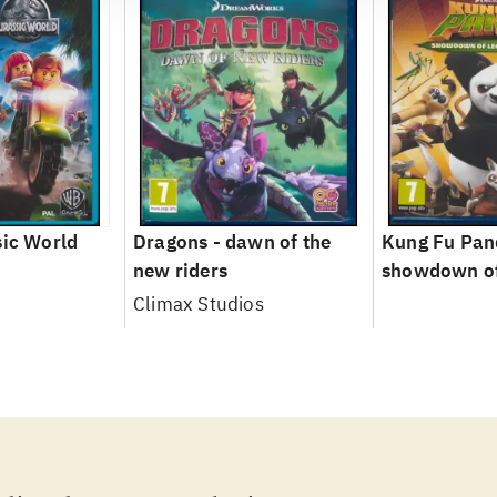
sic World
Dragons - dawn of the
Kung Fu Pan
new riders
showdown of
legends
Climax Studios