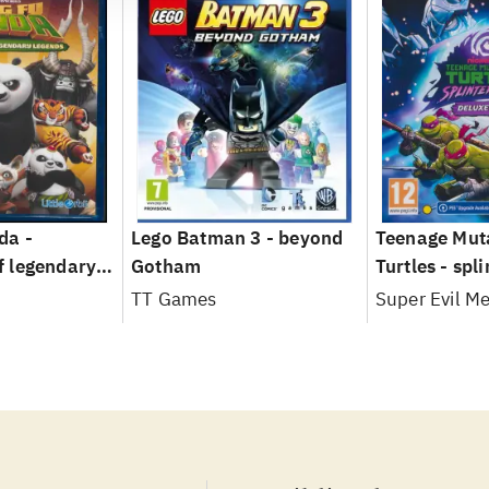
da -
Lego Batman 3 - beyond
Teenage Mut
 legendary
Gotham
Turtles - spl
TT Games
Super Evil M