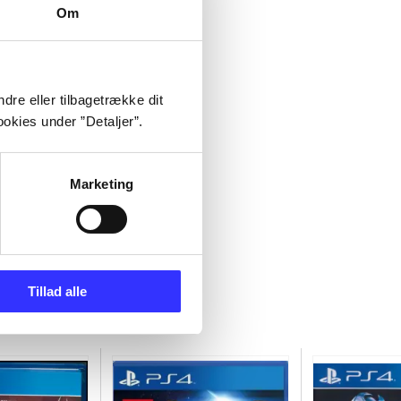
Om
dre eller tilbagetrække dit
okies under ”Detaljer”.
Marketing
Tillad alle