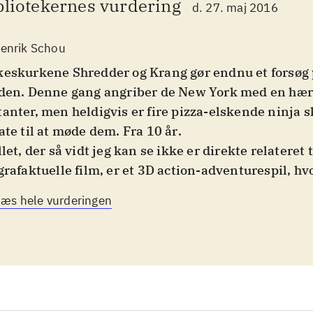
bliotekernes vurdering
d. 27. maj 2016
enrik Schou
eskurkene Shredder og Krang gør endnu et forsøg 
den. Denne gang angriber de New York med en hær 
anter, men heldigvis er fire pizza-elskende ninja 
ate til at møde dem. Fra 10 år
.
llet, der så vidt jeg kan se ikke er direkte relateret 
grafaktuelle film, er et 3D action-adventurespil, hv
rer en af de fire ninja padder rundt i New York. Fjen
Læs hele vurderingen
sevis skal have bank og ni forskellige bosses gemm
ring - fra hustagene til kloakken. Spilleren kan frit
lem de fire ninjaer, der hver har deres specielle st
ers er forbløffende ens. Spillets grafik er cel-shadet,
llet tegneserie-agtigt
.
 trods for at der er 4 ninja padder at vælge mellem, s