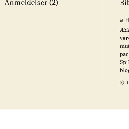
Anmeldelser (2)
Bi
H
af
Ærk
ver
mut
par
Spi
bio
sty
mas
omk
mel
ell
spi
Til