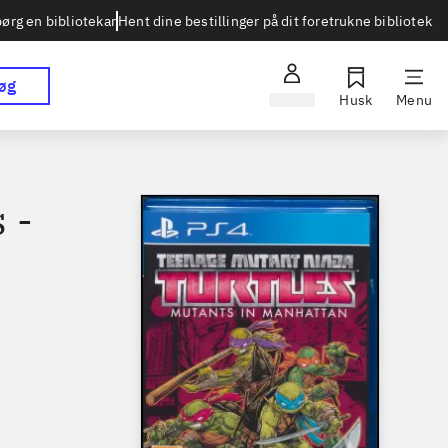
Hent dine bestillinger på dit foretrukne bibliotek
ørg en bibliotekar
øg
Log ind
Husk
Menu
 -