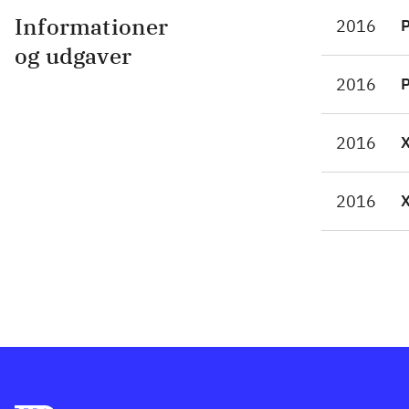
ens
Informationer
2016
P
ski
og udgaver
hvo
2016
P
for
ked
2016
eng
Jap
men
2016
act
of 
mut
tid
der
of 