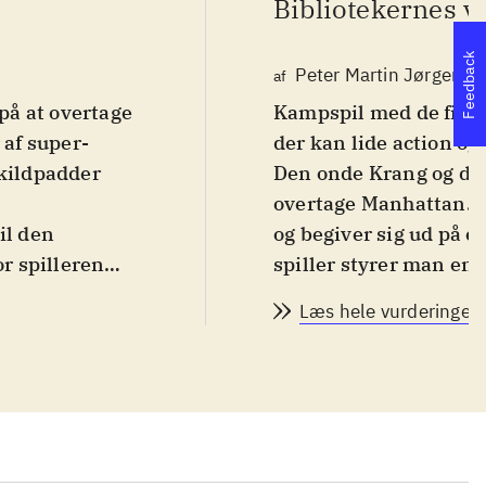
Bibliotekernes v
Feedback
Peter Martin Jørgense
af
på at overtage
Kampspil med de fire 
af super-
der kan lide action o
skildpadder
Den onde Krang og den
overtage Manhattan. D
til den
og begiver sig ud på e
or spilleren
spiller styrer man en
der i
man skifte mellem de f
Læs hele vurderingen
er sig rundt
skal bekæmpes, og min
 skifte
af en bossfight, og de
yrke, men
Krang og Shredder. Mil
 der gør
kendte gader og bygni
Når banerne klares opt
å er spillet
ninjitsu-tricks. Missi