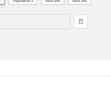
4
Playstation 3
Xbox one
Xbox 360
loading
...
...
...
...
...
...