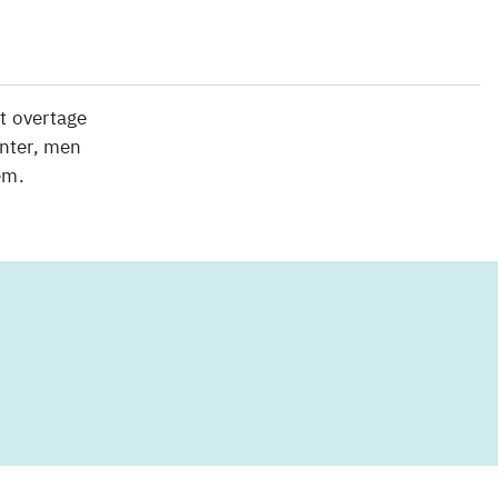
t overtage
nter, men
em.