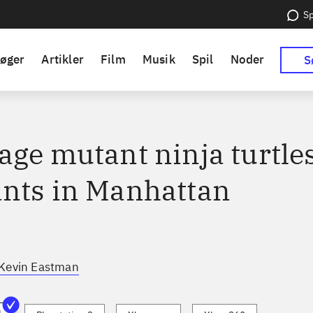
Sp
øger
Artikler
Film
Musik
Spil
Noder
S
age mutant ninja turtles
nts in Manhattan
Kevin Eastman