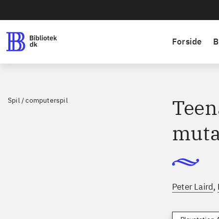
Forside
B
Teen
Spil / computerspil
muta
,
Peter Laird