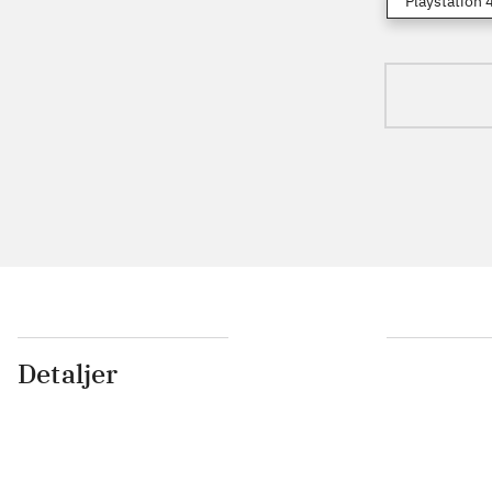
Playstation 
Detaljer
...
...
...
...