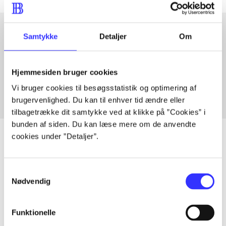
Samtykke
Detaljer
Om
Artikler med samme emner
Fra
Hjemmesiden bruger cookies
Vi bruger cookies til besøgsstatistik og optimering af
brugervenlighed. Du kan til enhver tid ændre eller
tilbagetrække dit samtykke ved at klikke på ”Cookies” i
bunden af siden. Du kan læse mere om de anvendte
cookies under ”Detaljer”.
Artikler
Samtykkevalg
Nødvendig
Alle registrerede artikler fordelt på udgivelser
...
Funktionelle