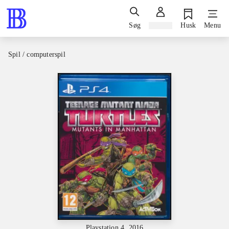
Søg
Log ind
Husk
Menu
Spil / computerspil
Playstation 4, 2016