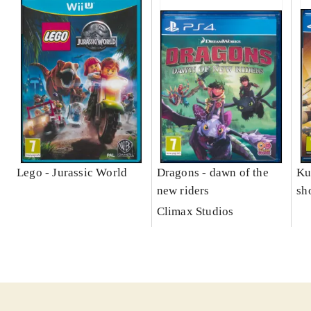
Lego - Jurassic World
Dragons - dawn of the
Ku
new riders
sh
le
Climax Studios