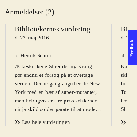
Anmeldelser (2)
Bibliotekernes vurdering
Bibli
d. 27. maj 2016
d. 27. 
Feedback
Henrik Schou
Pete
af
af
Ærkeskurkene Shredder og Krang
Kampsp
gør endnu et forsøg på at overtage
skildpa
verden. Denne gang angriber de New
lide a
York med en hær af super-mutanter,
Turtles
men heldigvis er fire pizza-elskende
Den on
ninja skildpadder parate til at møde
Shredd
dem. Fra 10 år
.
vil ove
Læs hele vurderingen
Læs
Spillet, der så vidt jeg kan se ikke er
mutere
direkte relateret til den
dette, 