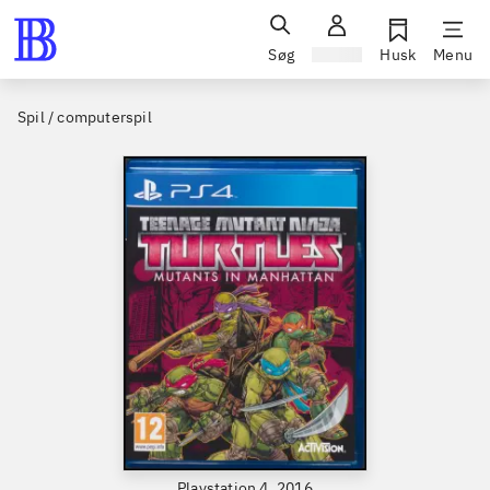
Søg
Log ind
Husk
Menu
Spil / computerspil
Playstation 4, 2016