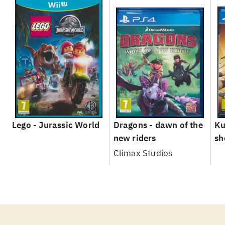
Lego - Jurassic World
Dragons - dawn of the
Ku
new riders
sh
le
Climax Studios