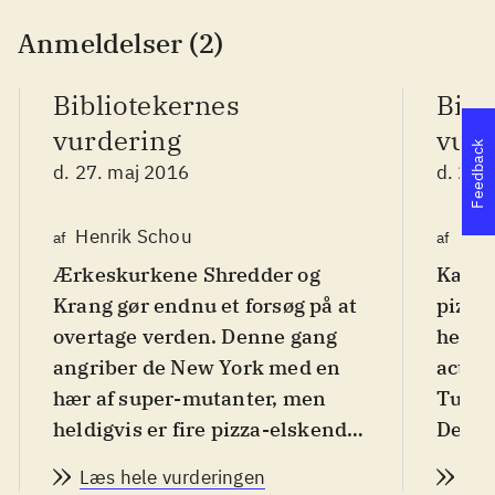
Anmeldelser (2)
Bibliotekernes
Bibl
vurdering
vurd
Feedback
d. 27. maj 2016
d. 27.
Henrik Schou
Pet
af
af
Ærkeskurkene Shredder og
Kamps
Krang gør endnu et forsøg på at
pizza
overtage verden. Denne gang
helte.
angriber de New York med en
actio
hær af super-mutanter, men
Turtl
heldigvis er fire pizza-elskende
Den o
ninja skildpadder parate til at
Shredd
Læs hele vurderingen
Læs
møde dem. Fra 10 år
.
samme