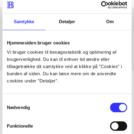
Samtykke
Detaljer
Om
Artikler med samme emner
Fra
Hjemmesiden bruger cookies
Vi bruger cookies til besøgsstatistik og optimering af
brugervenlighed. Du kan til enhver tid ændre eller
tilbagetrække dit samtykke ved at klikke på ”Cookies” i
bunden af siden. Du kan læse mere om de anvendte
cookies under ”Detaljer”.
Artikler
Samtykkevalg
Alle registrerede artikler fordelt på udgivelser
Nødvendig
...
Funktionelle