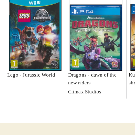
Lego - Jurassic World
Dragons - dawn of the
Ku
new riders
sh
le
Climax Studios