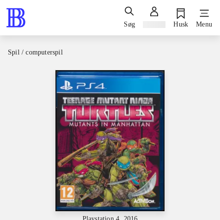
Søg
Log ind
Husk
Menu
Spil / computerspil
Playstation 4, 2016