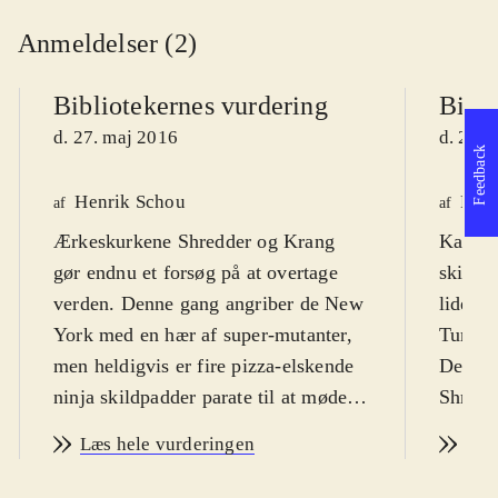
Anmeldelser (2)
Bibliotekernes vurdering
Bibli
d. 27. maj 2016
d. 27. 
Feedback
Henrik Schou
Pete
af
af
Ærkeskurkene Shredder og Krang
Kampsp
gør endnu et forsøg på at overtage
skildpa
verden. Denne gang angriber de New
lide a
York med en hær af super-mutanter,
Turtles
men heldigvis er fire pizza-elskende
Den on
ninja skildpadder parate til at møde
Shredd
dem. Fra 10 år
.
vil ove
Læs hele vurderingen
Læs
Spillet, der så vidt jeg kan se ikke er
mutere
direkte relateret til den
dette, 