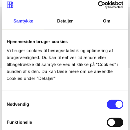
Samtykke
Detaljer
Om
Artikler med samme emner
Fra
Hjemmesiden bruger cookies
Vi bruger cookies til besøgsstatistik og optimering af
brugervenlighed. Du kan til enhver tid ændre eller
tilbagetrække dit samtykke ved at klikke på ”Cookies” i
bunden af siden. Du kan læse mere om de anvendte
cookies under ”Detaljer”.
Artikler
Samtykkevalg
Nødvendig
Alle registrerede artikler fordelt på udgivelser
...
Funktionelle