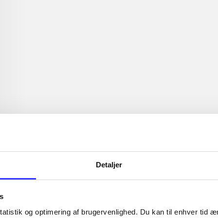
Artiklerne i
handler ofte
lorem ipsum dolor sit amet ...
Tidsskrift
Detaljer
s
atistik og optimering af brugervenlighed. Du kan til enhver tid æn