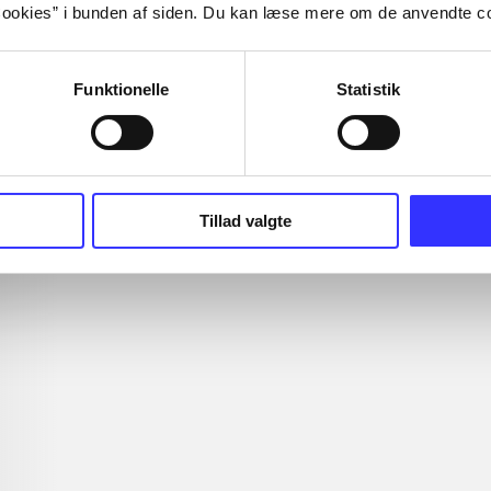
ookies” i bunden af siden. Du kan læse mere om de anvendte co
Funktionelle
Statistik
Tillad valgte
sic World
Dragons - dawn of the
Kung Fu Pan
new riders
showdown of