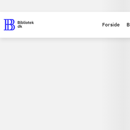
Forside
B
Spil / computerspil