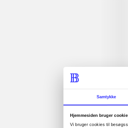
Tidsskrift
Artiklen er en del af
Artikler med
samme emner
Fra
Samtykke
Hjemmesiden bruger cookie
...
Vi bruger cookies til besøgsst
Artikler
...