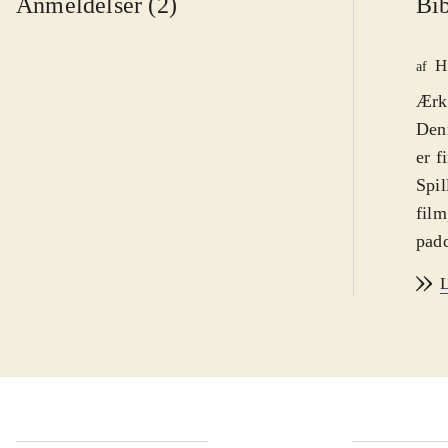
Anmeldelser (2)
Bib
H
af
Ærke
Den
er f
Spil
film
padd
boss
L
skif
forb
Til 
Fjen
genn
for 