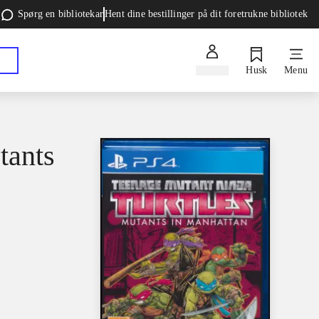
Spørg en bibliotekar
Hent dine bestillinger på dit foretrukne bibliotek
Log ind
Husk
Menu
tants