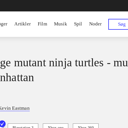
øger
Artikler
Film
Musik
Spil
Noder
Søg
ge mutant ninja turtles - mu
nhattan
Kevin Eastman
Playstation 3
Xbox one
Xbox 360