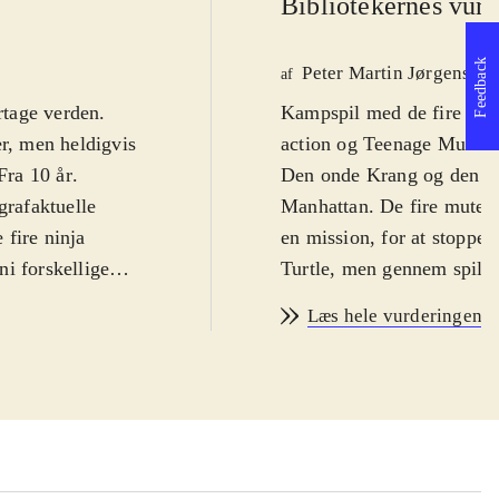
Bibliotekernes vurd
Feedback
Peter Martin Jørgensen
af
rtage verden.
Kampspil med de fire pizz
r, men heldigvis
action og Teenage Mutant 
Fra 10 år
.
Den onde Krang og den ond
ografaktuelle
Manhattan. De fire mutere
 fire ninja
en mission, for at stoppe
i forskellige
Turtle, men gennem spillet
illeren kan frit
baner, hvor fjender skal 
Læs hele vurderingen
, men ellers er
afsluttes af en bossfight,
gneserie-agtigt
.
Krang og Shredder. Miljøe
let ensformigt.
bygninger, subwayen og se
. Spillet kan
man point, der kan bruges 
ne multiplayer
automatisk, så de virker 
 New York virker
og tekst, imellem kampse