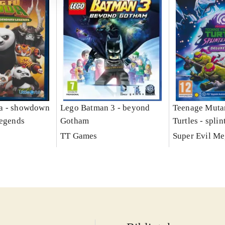
a - showdown
Lego Batman 3 - beyond
Teenage Muta
legends
Gotham
Turtles - splin
TT Games
Super Evil M