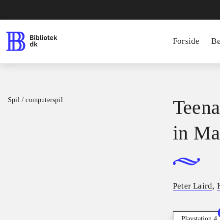
Forside
B
Spil / computerspil
Teena
in Ma
,
Peter Laird
Playstation 4