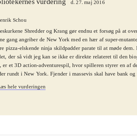
liotekernes vurdering
d. 27. maj 2016
enrik Schou
skurkene Shredder og Krang gør endnu et forsøg på at ove
ne gang angriber de New York med en hær af super-mutante
ire pizza-elskende ninja skildpadder parate til at møde dem. 
let, der så vidt jeg kan se ikke er direkte relateret til den bi
, er et 3D action-adventurespil, hvor spilleren styrer en af de
er rundt i New York. Fjender i massevis skal have bank og n
es gemmer sig rundt omkring - fra hustagene til kloakken. Sp
æs hele vurderingen
te mellem de fire ninjaer, der hver har deres specielle styrke
løffende ens. Spillets grafik er cel-shadet, der gør spillet te
trods for at der er 4 ninja padder at vælge mellem, så er spil
derne er uinspirerende og kun de ni bosskampe skiller sig ud
emføres på mindre end fem timer, hvorefter der kun er onli
op til fire spillere til at forlænge levetiden. Omgivelserne i