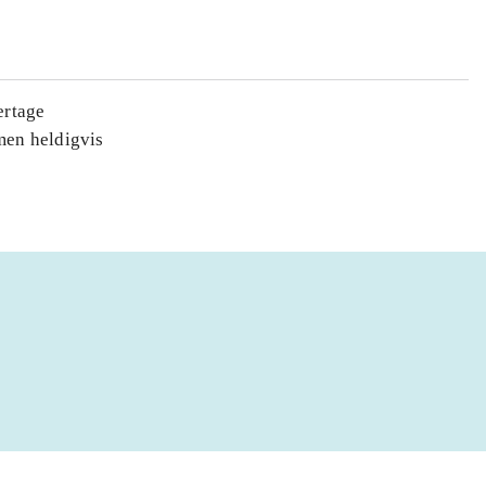
ertage
men heldigvis