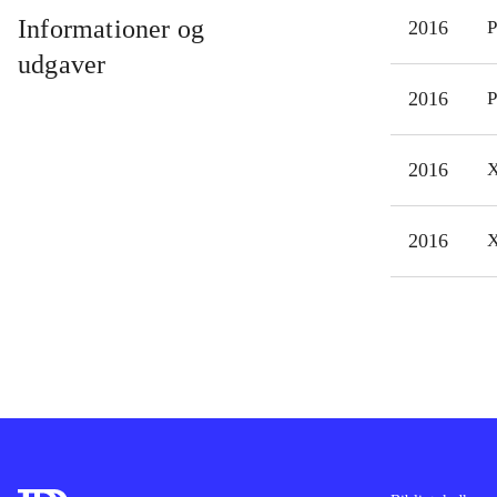
tomm
Informationer og
2016
P
eng
udgaver
Japa
2016
P
mang
i
Te
2016
X
(Pla
Game
firm
2016
X
the 