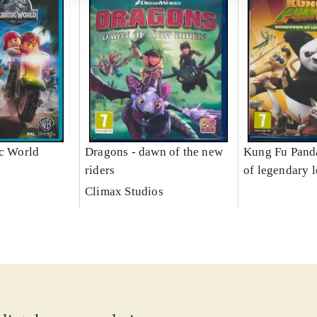
ic World
Dragons - dawn of the new
Kung Fu Pand
riders
of legendary 
Climax Studios