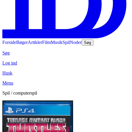
Forside
Bøger
Artikler
Film
Musik
Spil
Noder
Søg
Søg
Log ind
Husk
Menu
Spil / computerspil