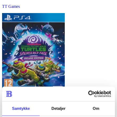
TT Games
Teenage Mutant Ninja Turtles - splintered fate
Super Evil Megacorp
Samtykke
Detaljer
Om