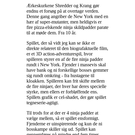
Ærkeskurkene Shredder og Krang gør
endnu et forsøg på at overtage verden.
Denne gang angriber de New York med en
hær af super-mutanter, men heldigvis er
fire pizza-elskende ninja skildpadder parate
til at møde dem. Fra 10 år
.
Spillet, der så vidt jeg kan se ikke er
direkte relateret til den biografaktuelle film,
er et 3D action-adventurespil, hvor
spilleren styrer en af de fire ninja padder
rundt i New York. Fjender i massevis skal
have bank og ni forskellige bosses gemmer
sig rundt omkring - fra hustagene til
kloakken. Spilleren kan frit skifte mellem
de fire ninjaer, der hver har deres specielle
styrke, men ellers er forbløffende ens.
Spillets grafik er cel-shadet, der gør spillet
tegneserie-agtigt
.
Til trods for at der er 4 ninja padder at
vælge mellem, så er spillet ensformigt.
Fjenderne er uinspirerende og kun de ni
bosskampe skiller sig ud. Spillet kan
gennemføres på mindre end fem timer,