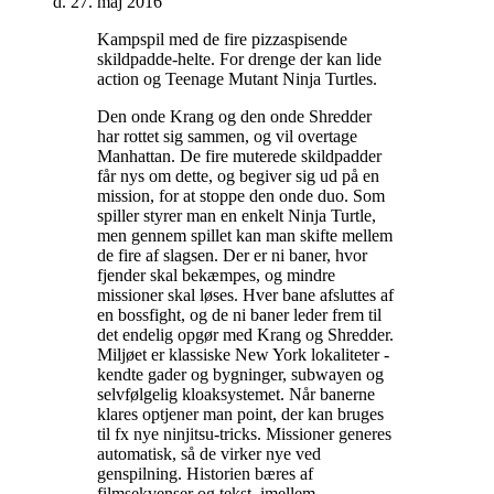
d. 27. maj 2016
Kampspil med de fire pizzaspisende
skildpadde-helte. For drenge der kan lide
action og Teenage Mutant Ninja Turtles
.
Den onde Krang og den onde Shredder
har rottet sig sammen, og vil overtage
Manhattan. De fire muterede skildpadder
får nys om dette, og begiver sig ud på en
mission, for at stoppe den onde duo. Som
spiller styrer man en enkelt Ninja Turtle,
men gennem spillet kan man skifte mellem
de fire af slagsen. Der er ni baner, hvor
fjender skal bekæmpes, og mindre
missioner skal løses. Hver bane afsluttes af
en bossfight, og de ni baner leder frem til
det endelig opgør med Krang og Shredder.
Miljøet er klassiske New York lokaliteter -
kendte gader og bygninger, subwayen og
selvfølgelig kloaksystemet. Når banerne
klares optjener man point, der kan bruges
til fx nye ninjitsu-tricks. Missioner generes
automatisk, så de virker nye ved
genspilning. Historien bæres af
filmsekvenser og tekst, imellem