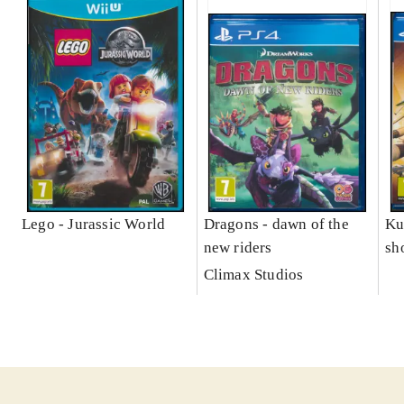
Lego - Jurassic World
Dragons - dawn of the
Ku
new riders
sh
le
Climax Studios