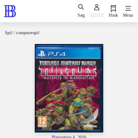
Søg
Log ind
Husk
Menu
Spil / computerspil
Playstation 4, 2016