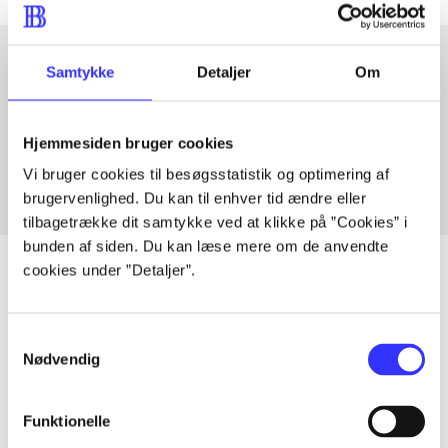
Samtykke
Detaljer
Om
Artikler med samme emner
Fra
Hjemmesiden bruger cookies
Vi bruger cookies til besøgsstatistik og optimering af
brugervenlighed. Du kan til enhver tid ændre eller
tilbagetrække dit samtykke ved at klikke på ”Cookies” i
bunden af siden. Du kan læse mere om de anvendte
cookies under ”Detaljer”.
Artikler
Samtykkevalg
Nødvendig
Alle registrerede artikler fordelt på udgivelser
...
Funktionelle