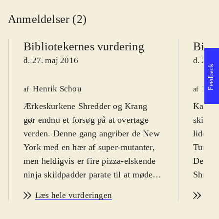
Anmeldelser (2)
Bibliotekernes vurdering
Bibli
d. 27. maj 2016
d. 27. 
Feedback
Henrik Schou
Pete
af
af
Ærkeskurkene Shredder og Krang
Kampsp
gør endnu et forsøg på at overtage
skildpa
verden. Denne gang angriber de New
lide a
York med en hær af super-mutanter,
Turtles
men heldigvis er fire pizza-elskende
Den on
ninja skildpadder parate til at møde
Shredd
dem. Fra 10 år
.
vil ove
Læs hele vurderingen
Læs
Spillet, der så vidt jeg kan se ikke er
mutere
direkte relateret til den
dette, 