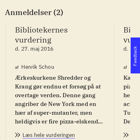
Anmeldelser (2)
Bibliotekernes
Bibl
vurdering
vurd
d. 27. maj 2016
d. 27.
Feedback
Henrik Schou
Pet
af
af
Ærkeskurkene Shredder og
Kamps
Krang gør endnu et forsøg på at
pizza
overtage verden. Denne gang
helte.
angriber de New York med en
actio
hær af super-mutanter, men
Turtl
heldigvis er fire pizza-elskende
Den o
ninja skildpadder parate til at
Shredd
Læs hele vurderingen
Læs
møde dem. Fra 10 år
.
samme