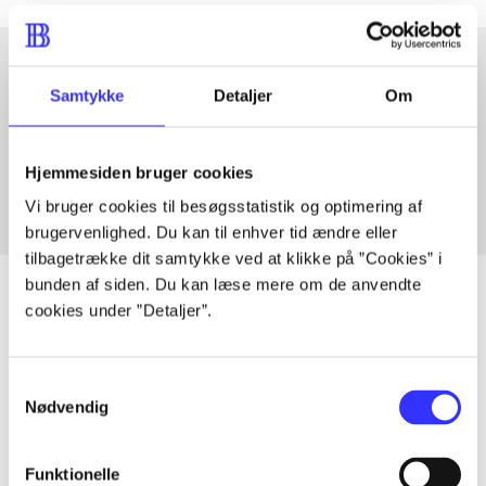
Samtykke
Detaljer
Om
Artikler med samme emner
Fra
Hjemmesiden bruger cookies
Vi bruger cookies til besøgsstatistik og optimering af
brugervenlighed. Du kan til enhver tid ændre eller
tilbagetrække dit samtykke ved at klikke på ”Cookies” i
bunden af siden. Du kan læse mere om de anvendte
cookies under ”Detaljer”.
Artikler
Samtykkevalg
Alle registrerede artikler fordelt på udgivelser
Nødvendig
...
Funktionelle