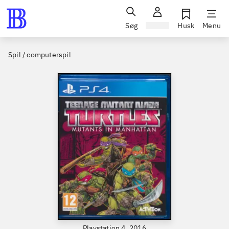
Søg
Log ind
Husk
Menu
Spil / computerspil
Playstation 4, 2016