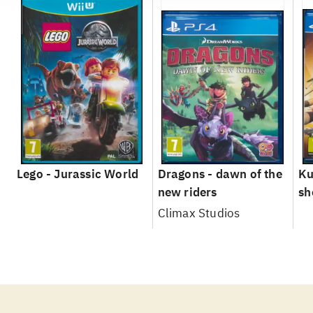
Lego - Jurassic World
Dragons - dawn of the
Ku
new riders
sh
le
Climax Studios