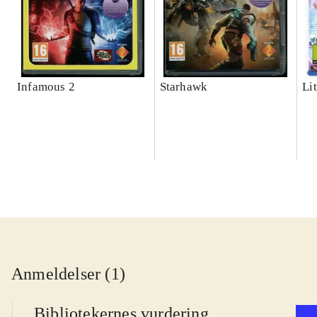
Infamous 2
Starhawk
Lit
Anmeldelser (1)
Bibliotekernes vurdering