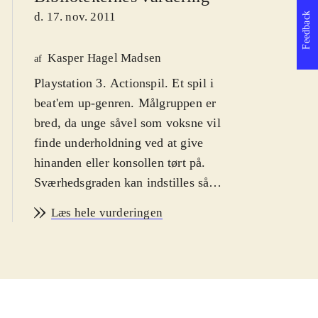
d. 17. nov. 2011
Feedback
Kasper Hagel Madsen
af
Playstation 3. Actionspil. Et spil i
beat'em up-genren. Målgruppen er
bred, da unge såvel som voksne vil
finde underholdning ved at give
hinanden eller konsollen tørt på.
Sværhedsgraden kan indstilles så
nybegyndere kan også være med.
Læs hele vurderingen
Ikon for vold. PEGI: 16
.
Denne udgivelse indeholder PS2
klassikeren Tekken tag tournament i
en PS3 remasteret udgave. Takket
være HD-bearbejdning er grafikken