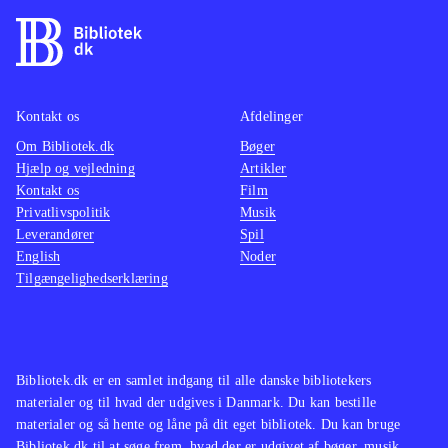
"Street fighter"-serien minder på
mange måder om "Tekken"-spillene,
og er et kvalificeret alternativ
.
Uanset om man ønsker at genopleve
denne legendariske PS2 klassiker i
Kontakt os
Afdelinger
visuel forbedret udgave eller om man
Om Bibliotek.dk
Bøger
Hjælp og vejledning
Artikler
er helt grøn, er spiloplevelsen i top,
Kontakt os
Film
og der er flere timers underholdning i
Privatlivspolitik
Musik
kamp med sine venner eller one-
Leverandører
Spil
player
.
English
Noder
Tilgængelighedserklæring
Bibliotek.dk er en samlet indgang til alle danske bibliotekers
materialer og til hvad der udgives i Danmark. Du kan bestille
materialer og så hente og låne på dit eget bibliotek. Du kan bruge
Bibliotek.dk til at søge frem, hvad der er udgivet af bøger, musik,