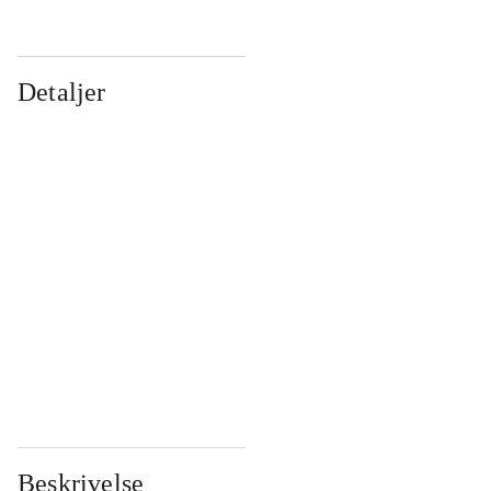
Detaljer
...
...
...
...
...
...
...
...
...
...
...
...
Beskrivelse