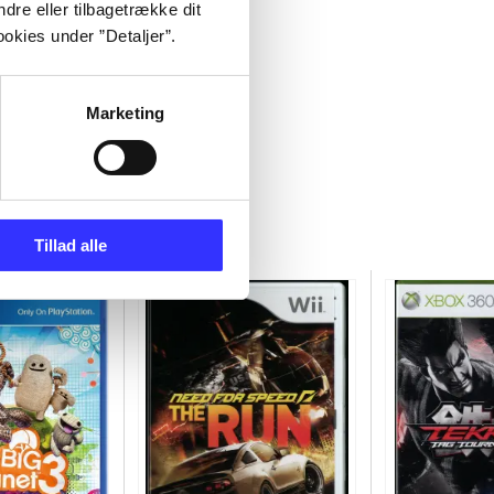
dre eller tilbagetrække dit
okies under ”Detaljer”.
Marketing
Tillad alle