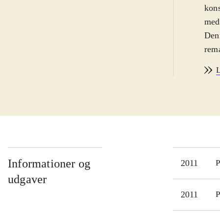
kons
med.
Denn
rema
forb
L
mods
Netw
såle
genu
veng
even
"Str
Informationer og
2011
P
kval
udgaver
Uans
2011
P
forb
fler