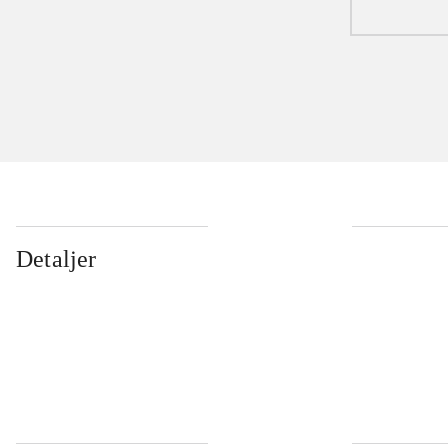
Detaljer
...
...
...
...