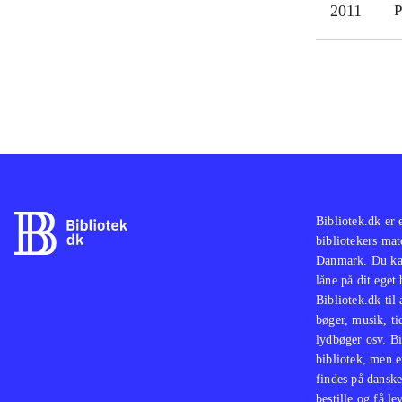
2011
P
Bibliotek.dk er 
bibliotekers mat
Danmark. Du kan
låne på dit eget
Bibliotek.dk til
bøger, musik, tid
lydbøger osv. Bi
bibliotek, men e
findes på danske
bestille og få lev