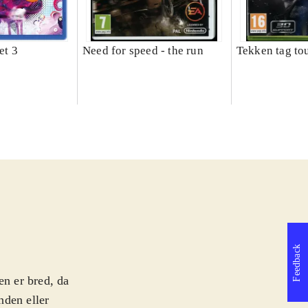
et 3
Need for speed - the run
Tekken tag to
Feedback
en er bred, da
nden eller