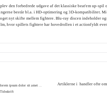
plev den forbedrede udgave af det klassiske beat'em up-spil o
ingerne består bl.a. i HD-optimering og 3D-kompatibilitet. Mi
oget nyt skifte mellem fightere. Blu-ray discen indeholder og
lm, hvor spillets fightere har hovedrollen i et actionfyldt even
Artiklerne i
handler ofte om
lorem ipsum dolor sit amet ...
Tidsskrift