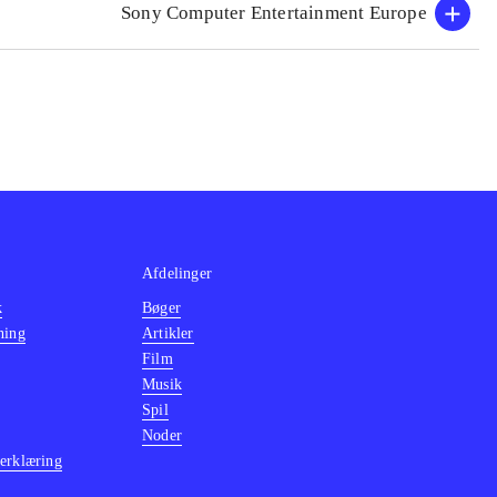
Sony Computer Entertainment Europe
Afdelinger
k
Bøger
ning
Artikler
Film
Musik
Spil
Noder
erklæring