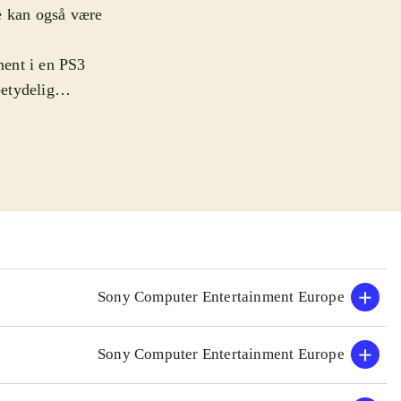
e kan også være
ment i en PS3
etydelig
n nu gøre kål på
ra Playstation
kifte fighter og
drede
ilm Blood
 Et actionfyldt
"-sagaen
.
lene, og er et
Sony Computer Entertainment Europe
siker i visuel
Sony Computer Entertainment Europe
op, og der er
ayer
.