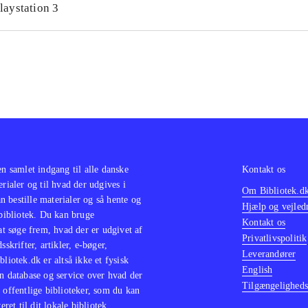
laystation 3
en samlet indgang til alle danske
Kontakt os
erialer og til hvad der udgives i
Om Bibliotek.d
 bestille materialer og så hente og
Hjælp og vejled
 bibliotek. Du kan bruge
Kontakt os
 at søge frem, hvad der er udgivet af
Privatlivspolitik
sskrifter, artikler, e-bøger,
Leverandører
bliotek.dk er altså ikke et fysisk
English
n database og service over hvad der
Tilgængeligheds
 offentlige biblioteker, som du kan
eret til dit lokale bibliotek.