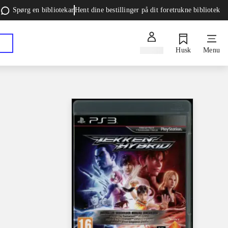
Spørg en bibliotekar
Hent dine bestillinger på dit foretrukne bibliotek
Log ind
Husk
Menu