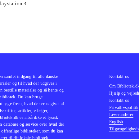
laystation 3
en samlet indgang til alle danske
Kontakt os
erialer og til hvad der udgives i
Om Bibliotek.d
 bestille materialer og så hente og
Hjælp og vejled
 bibliotek. Du kan bruge
Kontakt os
 at søge frem, hvad der er udgivet af
Privatlivspolitik
sskrifter, artikler, e-bøger,
Leverandører
bliotek.dk er altså ikke et fysisk
English
n database og service over hvad der
Tilgængeligheds
 offentlige biblioteker, som du kan
eret til dit lokale bibliotek.