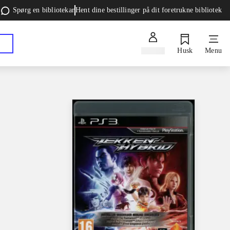
Spørg en bibliotekar
Hent dine bestillinger på dit foretrukne bibliotek
Log ind
Husk
Menu