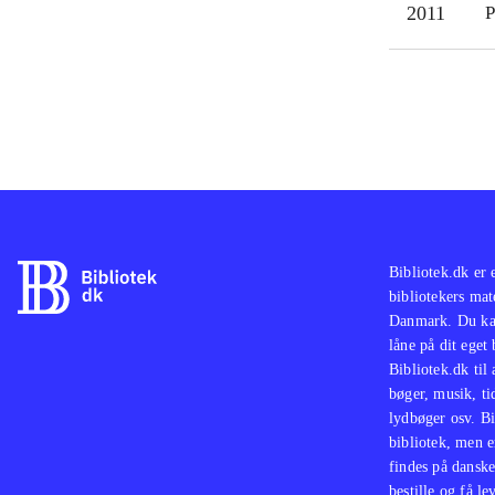
2011
P
Bibliotek.dk er 
bibliotekers mat
Danmark. Du kan
låne på dit eget
Bibliotek.dk til
bøger, musik, tid
lydbøger osv. Bi
bibliotek, men e
findes på danske
bestille og få lev