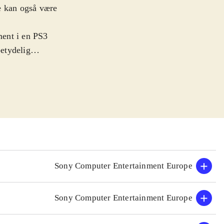
e kan også være
ment i en PS3
etydelig
n nu gøre kål på
ra Playstation
kifte fighter og
drede
ilm Blood
 Et actionfyldt
"-sagaen
.
lene, og er et
Sony Computer Entertainment Europe
siker i visuel
Sony Computer Entertainment Europe
op, og der er
ayer
.