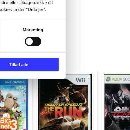
dre eller tilbagetrække dit
okies under ”Detaljer”.
Marketing
Tillad alle