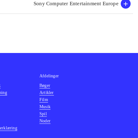
Sony Computer Entertainment Europe
Afdelinger
k
Bøger
ning
Artikler
Film
Musik
Spil
Noder
erklæring