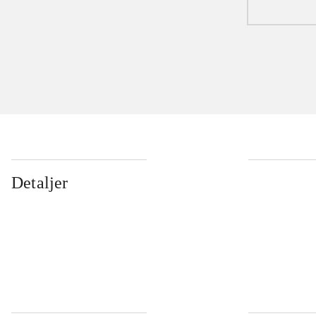
Detaljer
...
...
...
...