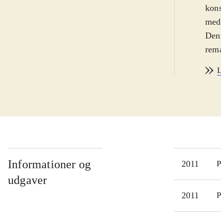
kons
med.
Denn
rema
forb
L
mods
Netw
såle
genu
veng
even
"Str
Informationer og
2011
P
kval
udgaver
Uans
2011
P
forb
fler