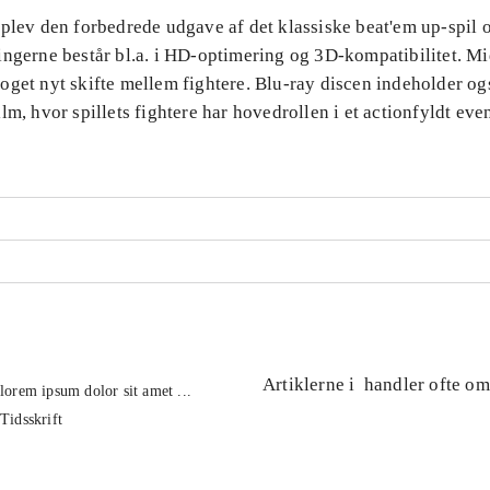
plev den forbedrede udgave af det klassiske beat'em up-spil o
ingerne består bl.a. i HD-optimering og 3D-kompatibilitet. Mi
oget nyt skifte mellem fightere. Blu-ray discen indeholder og
lm, hvor spillets fightere har hovedrollen i et actionfyldt even
Artiklerne i
handler ofte om
lorem ipsum dolor sit amet ...
Tidsskrift