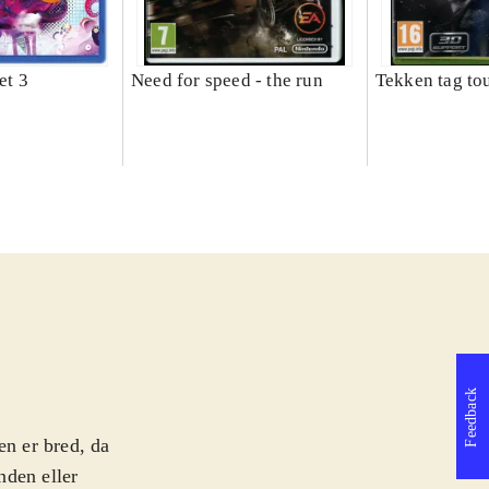
et 3
Need for speed - the run
Tekken tag to
Feedback
en er bred, da
nden eller