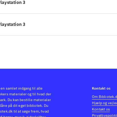
laystation 3
set om man ønsker at genopleve denne legendari
ssiker i visuel forbedret udgave eller om man er hel
loplevelsen i top, og der er flere timers underholdn
laystation 3
 sine venner eller one-player
.
 en samlet indgang til alle
Kontakt os
kers materialer og til hvad der
Om Bibliotek.
ark. Du kan bestille materialer
Hjælp og vejle
låne på dit eget bibliotek. Du
Kontakt os
otek.dk til at søge frem, hvad
Privatlivspoliti