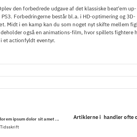
Oplev den forbedrede udgave af det klassiske beat'em up-
l PS3. Forbedringerne består bl.a. i HD-optimering og 3D-
et. Midt i en kamp kan du som noget nyt skifte mellem fig
ndeholder også en animations-film, hvor spillets fightere 
i et actionfyldt eventyr.
Artiklerne i
handler ofte
lorem ipsum dolor sit amet ...
Tidsskrift