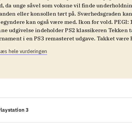
d, da unge såvel som voksne vil finde underholdnin
anden eller konsollen tørt på. Sværhedsgraden kan 
egyndere kan også være med. Ikon for vold. PEGI: 
ne udgivelse indeholder PS2 klassikeren Tekken t
rnament i en PS3 remasteret udgave. Takket være
rbejdning er grafikken betydelig forbedret i forhold
Læs hele vurderingen
ginalen, og indehavere af et 3D TV kan nu gøre kål 
standere i tre dimensioner. Godt spil belønnes med
ystation Network. Den største nyskabelse er, at ma
p kan skifte fighter og således veksle imellem fors
pstile. Udover den forbedrede genudgivelse indeh
c'en, den animerede spillefilm Blood vengeance, d
llets kvindelige helt Ling Xiaoyu. Et actionfyldt eve
laystation 3
blik i bag historien "King of the Iron Fist"-sagaen
.
reet fighter"-serien minder på mange måder om "T
llene, og er et kvalificeret alternativ
.