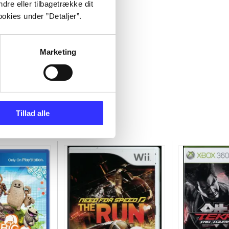
dre eller tilbagetrække dit
okies under ”Detaljer”.
Marketing
Tillad alle