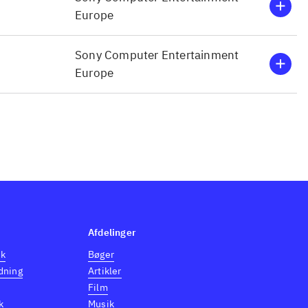
ske PS2
Europe
t grøn, er
ing i kamp
Sony Computer Entertainment
Europe
Afdelinger
dk
Bøger
dning
Artikler
Film
k
Musik