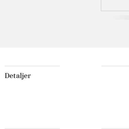
Detaljer
...
...
...
...