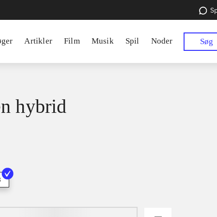
Sp
øger
Artikler
Film
Musik
Spil
Noder
Søg
n hybrid
3