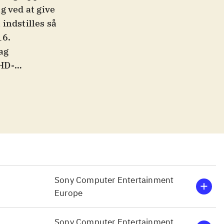
g ved at give
indstilles så
16
.
ag
 HD-
 til
på
 trofæer fra
n midt i en
kellige
older blu-ray
er handler om
ntyr, der giver
Sony Computer Entertainment
Europe
ekken"-
Sony Computer Entertainment