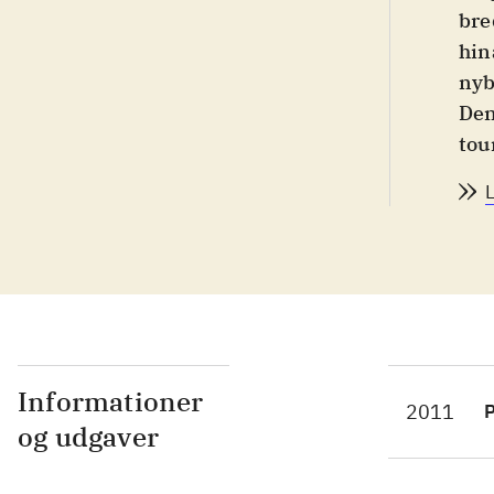
bre
hin
nyb
Den
tou
bea
ori
mod
Pla
kam
kam
dis
spi
Informationer
2011
P
ind
og udgaver
"St
spi