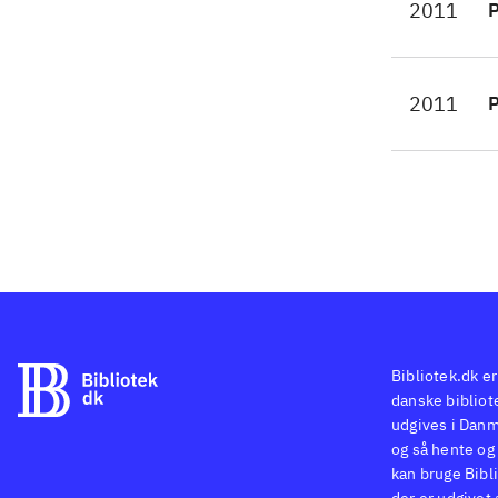
2011
P
Uan
kla
spi
2011
P
med
Bibliotek.dk er
danske bibliote
udgives i Danm
og så hente og 
kan bruge Bibli