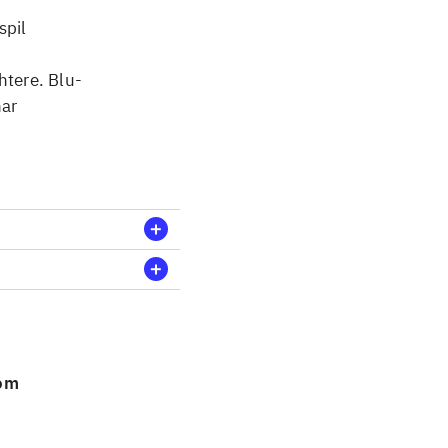
spil
htere. Blu-
har
 om