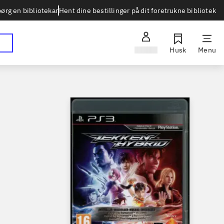
Hent dine bestillinger på dit foretrukne bibliotek
ørg en bibliotekar
Log ind
Husk
Menu