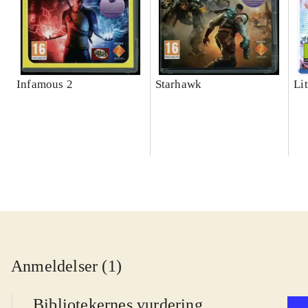
Infamous 2
Starhawk
Lit
Anmeldelser (1)
Bibliotekernes vurdering