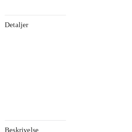
Detaljer
...
...
...
...
...
...
...
...
...
...
...
...
Beskrivelse