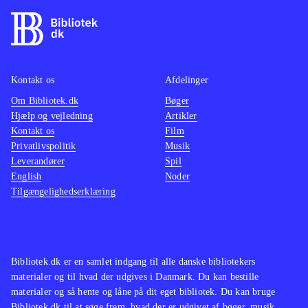
"Street fighter"-serien minder på
mange måder om "Tekken"-spillene,
og er et kvalificeret alternativ
.
Uanset om man ønsker at genopleve
denne legendariske PS2 klassiker i
Kontakt os
Afdelinger
visuel forbedret udgave eller om man
Om Bibliotek.dk
Bøger
Hjælp og vejledning
Artikler
er helt grøn, er spiloplevelsen i top,
Kontakt os
Film
og der er flere timers underholdning i
Privatlivspolitik
Musik
kamp med sine venner eller one-
Leverandører
Spil
player
.
English
Noder
Tilgængelighedserklæring
Bibliotek.dk er en samlet indgang til alle danske bibliotekers
materialer og til hvad der udgives i Danmark. Du kan bestille
materialer og så hente og låne på dit eget bibliotek. Du kan bruge
Bibliotek.dk til at søge frem, hvad der er udgivet af bøger, musik,