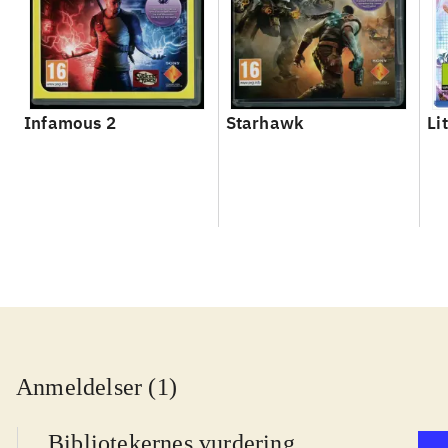
Infamous 2
Starhawk
Li
Anmeldelser (1)
Bibliotekernes vurdering