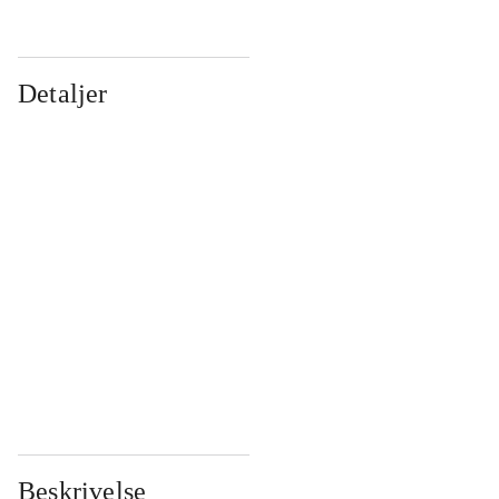
Detaljer
...
...
...
...
...
...
...
...
...
...
...
...
Beskrivelse