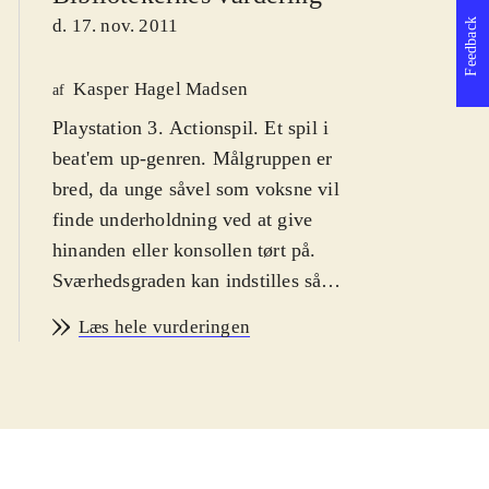
d. 17. nov. 2011
Feedback
Kasper Hagel Madsen
af
Playstation 3. Actionspil. Et spil i
beat'em up-genren. Målgruppen er
bred, da unge såvel som voksne vil
finde underholdning ved at give
hinanden eller konsollen tørt på.
Sværhedsgraden kan indstilles så
nybegyndere kan også være med.
Læs hele vurderingen
Ikon for vold. PEGI: 16
.
Denne udgivelse indeholder PS2
klassikeren Tekken tag tournament i
en PS3 remasteret udgave. Takket
være HD-bearbejdning er grafikken