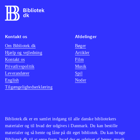
"Street fighter"-serien minder på
mange måder om "Tekken"-spillene,
og er et kvalificeret alternativ
.
Uanset om man ønsker at genopleve
denne legendariske PS2 klassiker i
Kontakt os
Afdelinger
visuel forbedret udgave eller om man
Om Bibliotek.dk
Bøger
Hjælp og vejledning
Artikler
er helt grøn, er spiloplevelsen i top,
Kontakt os
Film
og der er flere timers underholdning i
Privatlivspolitik
Musik
kamp med sine venner eller one-
Leverandører
Spil
player
.
English
Noder
Tilgængelighedserklæring
Bibliotek.dk er en samlet indgang til alle danske bibliotekers
materialer og til hvad der udgives i Danmark. Du kan bestille
materialer og så hente og låne på dit eget bibliotek. Du kan bruge
Bibliotek.dk til at søge frem, hvad der er udgivet af bøger, musik,