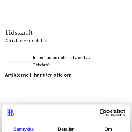
Tidsskrift
Artiklen er en del af
lorem ipsum dolor sit amet ...
Tidsskrift
Artiklerne i
handler ofte om
Artikler med samme emner
Samtykke
Detaljer
Om