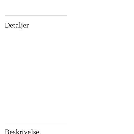
Detaljer
...
...
...
...
...
...
...
...
...
...
...
...
Beskrivelse