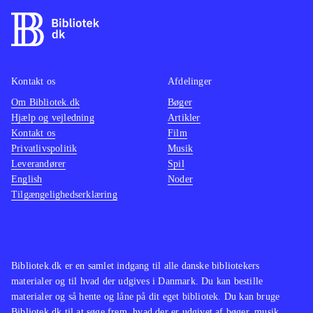
"Street fighter"-serien minder på
mange måder om "Tekken"-spillene,
og er et kvalificeret alternativ
.
Uanset om man ønsker at genopleve
denne legendariske PS2 klassiker i
Kontakt os
Afdelinger
visuel forbedret udgave eller om man
Om Bibliotek.dk
Bøger
Hjælp og vejledning
Artikler
er helt grøn, er spiloplevelsen i top,
Kontakt os
Film
og der er flere timers underholdning i
Privatlivspolitik
Musik
kamp med sine venner eller one-
Leverandører
Spil
player
.
English
Noder
Tilgængelighedserklæring
Bibliotek.dk er en samlet indgang til alle danske bibliotekers
materialer og til hvad der udgives i Danmark. Du kan bestille
materialer og så hente og låne på dit eget bibliotek. Du kan bruge
Bibliotek.dk til at søge frem, hvad der er udgivet af bøger, musik,