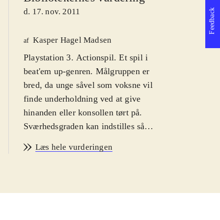
d. 17. nov. 2011
Feedback
Kasper Hagel Madsen
af
Playstation 3. Actionspil. Et spil i
beat'em up-genren. Målgruppen er
bred, da unge såvel som voksne vil
finde underholdning ved at give
hinanden eller konsollen tørt på.
Sværhedsgraden kan indstilles så
nybegyndere kan også være med.
Læs hele vurderingen
Ikon for vold. PEGI: 16
.
Denne udgivelse indeholder PS2
klassikeren Tekken tag tournament i
en PS3 remasteret udgave. Takket
være HD-bearbejdning er grafikken