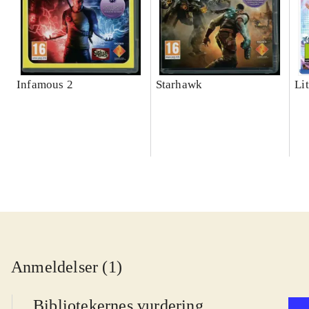
Infamous 2
Starhawk
Lit
Anmeldelser (1)
Bibliotekernes vurdering