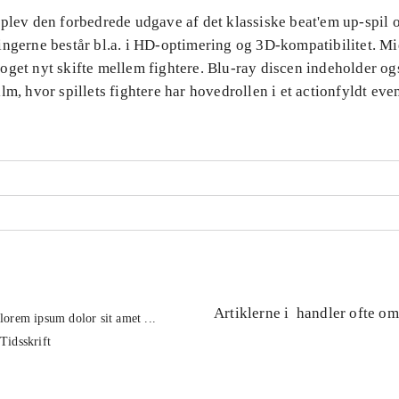
plev den forbedrede udgave af det klassiske beat'em up-spil o
ingerne består bl.a. i HD-optimering og 3D-kompatibilitet. Mi
oget nyt skifte mellem fightere. Blu-ray discen indeholder og
lm, hvor spillets fightere har hovedrollen i et actionfyldt even
Artiklerne i
handler ofte om
lorem ipsum dolor sit amet ...
Tidsskrift