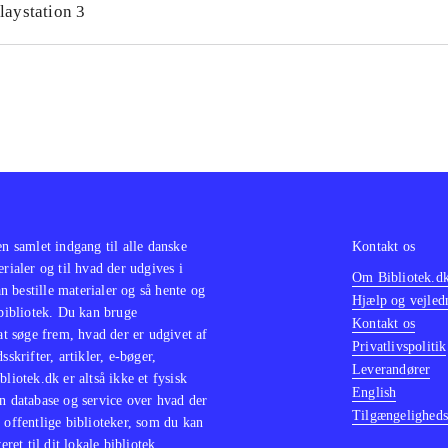
laystation 3
en samlet indgang til alle danske
Kontakt os
erialer og til hvad der udgives i
Om Bibliotek.d
 bestille materialer og så hente og
Hjælp og vejled
 bibliotek. Du kan bruge
Kontakt os
 at søge frem, hvad der er udgivet af
Privatlivspolitik
sskrifter, artikler, e-bøger,
Leverandører
bliotek.dk er altså ikke et fysisk
English
n database og service over hvad der
Tilgængeligheds
 offentlige biblioteker, som du kan
eret til dit lokale bibliotek.