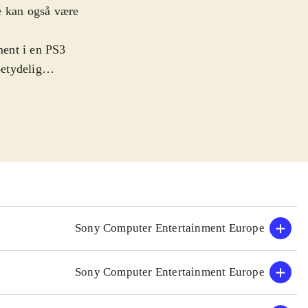
e kan også være
ment i en PS3
etydelig
n nu gøre kål på
ra Playstation
kifte fighter og
drede
ilm Blood
 Et actionfyldt
"-sagaen
.
lene, og er et
Sony Computer Entertainment Europe
siker i visuel
Sony Computer Entertainment Europe
op, og der er
ayer
.