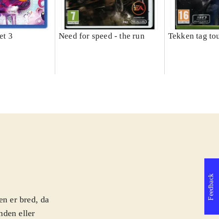
et 3
Need for speed - the run
Tekken tag to
Feedback
en er bred, da
nden eller