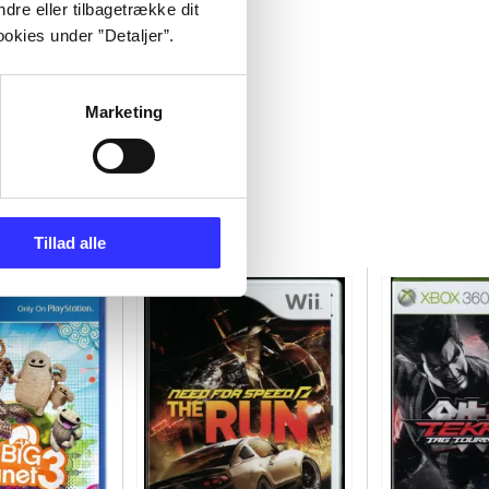
dre eller tilbagetrække dit
okies under ”Detaljer”.
Marketing
Tillad alle