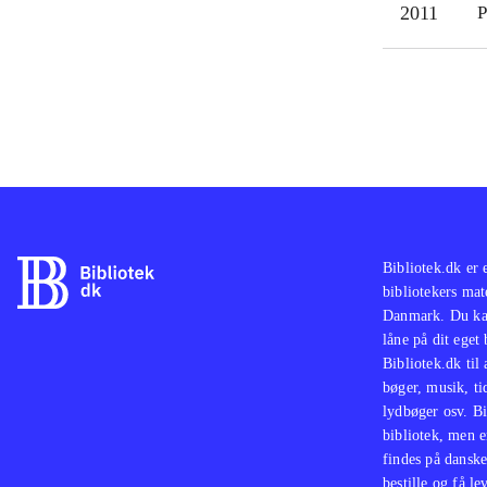
2011
P
Bibliotek.dk er 
bibliotekers mat
Danmark. Du kan
låne på dit eget
Bibliotek.dk til
bøger, musik, tid
lydbøger osv. Bi
bibliotek, men e
findes på danske
bestille og få lev