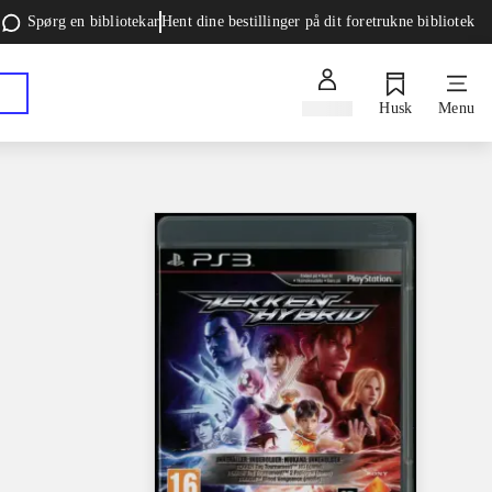
Spørg en bibliotekar
Hent dine bestillinger på dit foretrukne bibliotek
Log ind
Husk
Menu