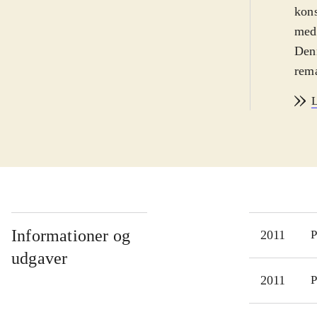
kons
med.
Denn
rema
forb
L
mods
Netw
såle
genu
veng
even
"Str
Informationer og
2011
P
kval
udgaver
Uans
2011
P
forb
fler