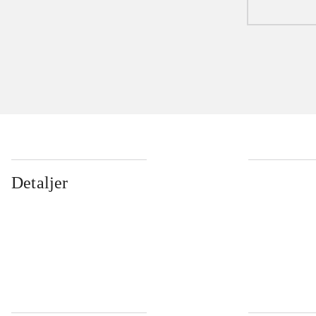
Detaljer
...
...
...
...