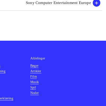
Sony Computer Entertainment Europe
Afdelinger
k
Bøger
ning
Artikler
Film
Musik
Spil
Noder
erklæring