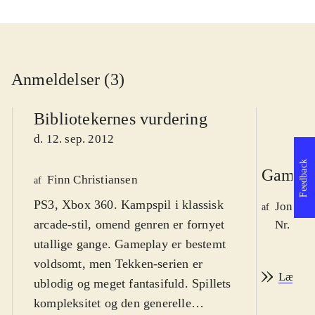
Anmeldelser (3)
Bibliotekernes vurdering
d. 12. sep. 2012
Feedback
Game r
Finn Christiansen
af
PS3, Xbox 360. Kampspil i klassisk
Jonas 
af
arcade-stil, omend genren er fornyet
Nr. 131
utallige gange. Gameplay er bestemt
voldsomt, men Tekken-serien er
Læs an
ublodig og meget fantasifuld. Spillets
kompleksitet og den generelle