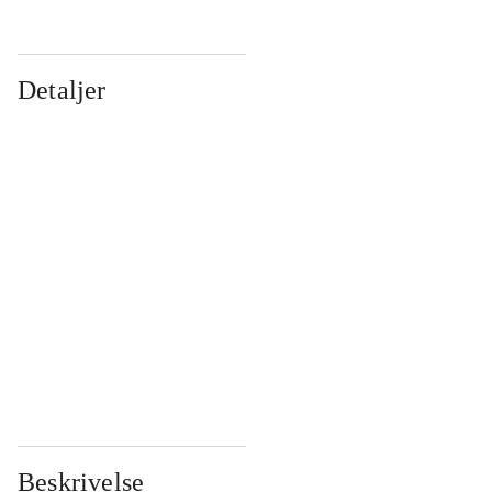
Detaljer
...
...
...
...
...
...
...
...
...
...
...
...
Beskrivelse