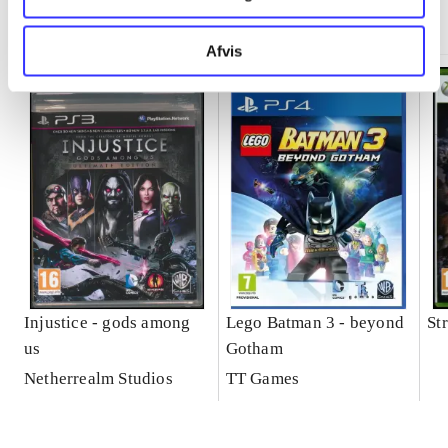
Minder om
Afvis
Injustice - gods among
Lego Batman 3 - beyond
St
us
Gotham
Netherrealm Studios
TT Games