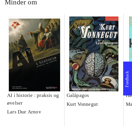
Minder om
Feedback
AI i historie : praksis og
Galápagos
Ha
øvelser
Kurt Vonnegut
Ma
Lars Due Arnov