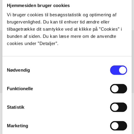
Artiklerne i
handler ofte om
Hjemmesiden bruger cookies
Vi bruger cookies til besøgsstatistik og optimering af
brugervenlighed. Du kan til enhver tid ændre eller
tilbagetrække dit samtykke ved at klikke på ”Cookies” i
bunden af siden. Du kan læse mere om de anvendte
cookies under ”Detaljer”.
Artikler med samme emner
Fra
Samtykkevalg
Nødvendig
Funktionelle
Statistik
Artikler
Marketing
Alle registrerede artikler fordelt på udgivelser