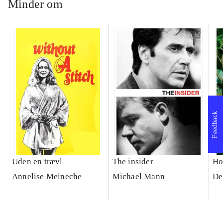
Minder om
Feedback
Uden en trævl
The insider
Ho
Annelise Meineche
Michael Mann
De