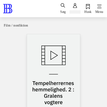
Søg
Log ind
Husk
Menu
Film / nonfiktion