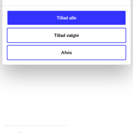
...
Tillad alle
...
Tillad valgte
...
Afvis
...
...