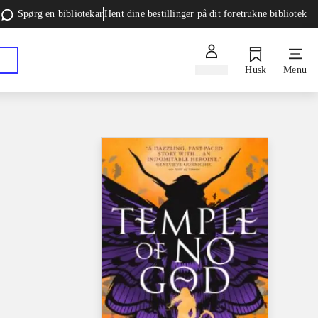
Spørg en bibliotekar
Hent dine bestillinger på dit foretrukne bibliotek
Log ind
Husk
Menu