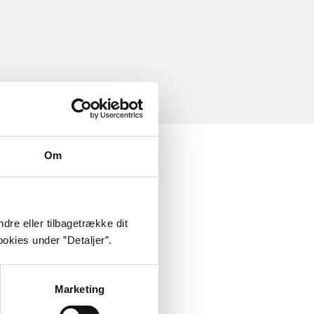
Om
dre eller tilbagetrække dit
okies under ”Detaljer”.
Marketing