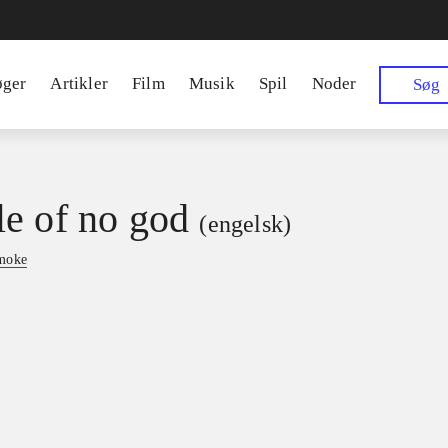
øger
Artikler
Film
Musik
Spil
Noder
Søg
e of no god
(engelsk)
smoke