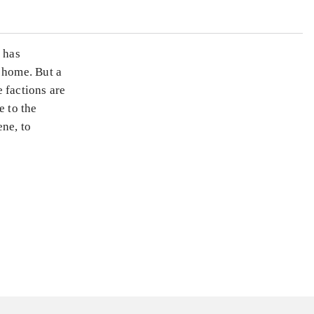
 has
 home. But a
 factions are
e to the
ne, to