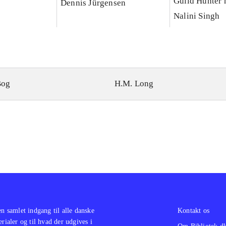
Guild Hunter 
Dennis Jürgensen
Nalini Singh
Bog
H.M. Long
en samlet indgang til alle danske
Kontakt os
erialer og til hvad der udgives i