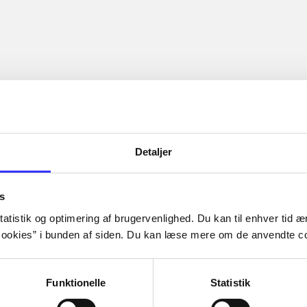
Detaljer
s
atistik og optimering af brugervenlighed. Du kan til enhver tid æn
ookies” i bunden af siden. Du kan læse mere om de anvendte co
Funktionelle
Statistik