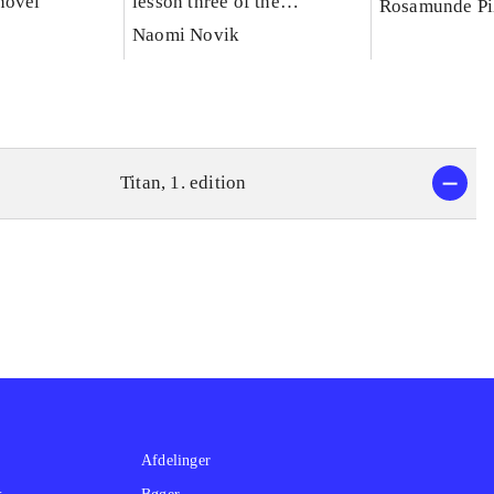
novel
lesson three of the
Rosamunde Pi
scholomance
Naomi Novik
Titan, 1. edition
Afdelinger