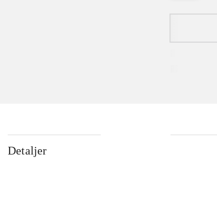
Detaljer
...
...
...
...