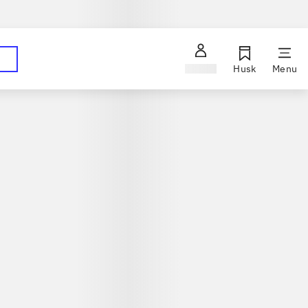
Hent dine bestillinger på dit foretrukne bibliotek
ørg en bibliotekar
Log ind
Husk
Menu