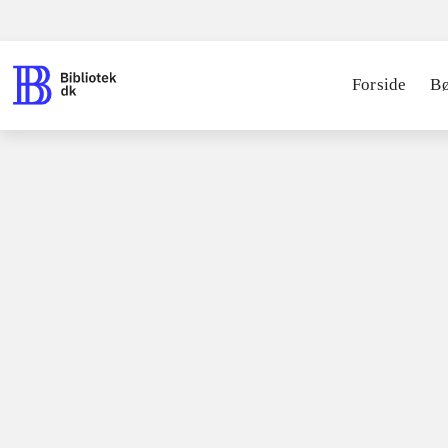
Forside
B
Bøger / skønlitteratur / romaner