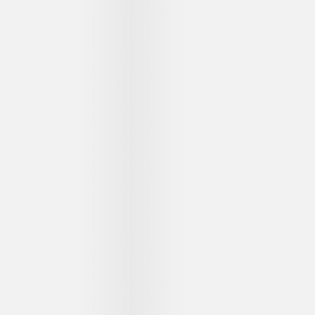
...
...