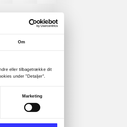
ræning
skolebøger
hesteavl
Om
 om
dre eller tilbagetrække dit
okies under ”Detaljer”.
Marketing