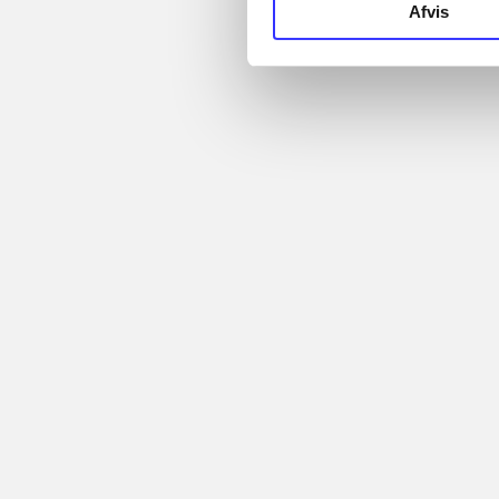
Afvis
...
Artikler
...
...
Alle registrerede artikler
...
fordelt på udgivelser
...
Minder om