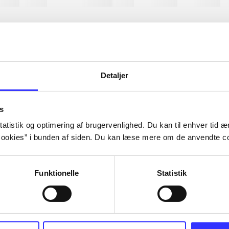
bøger
ridning
hestesygdomme
vokal
sygdomme
hestesport
t
Detaljer
Artiklerne i
handler ofte
lorem ipsum dolor sit amet ...
Tidsskrift
s
atistik og optimering af brugervenlighed. Du kan til enhver tid æn
ookies” i bunden af siden. Du kan læse mere om de anvendte co
Funktionelle
Statistik