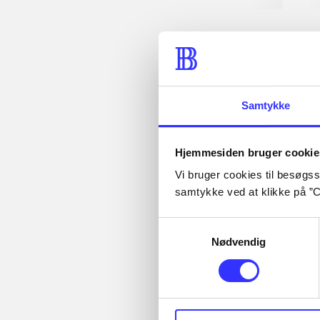
heste
børne
Samtykke
Tidsskrift
Artiklen er en del af
Hjemmesiden bruger cookie
Vi bruger cookies til besøgsst
samtykke ved at klikke på ”C
Samtykkevalg
Nødvendig
Artikler med
samme emner
Fra