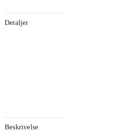
Detaljer
...
...
...
...
...
...
...
...
...
...
...
...
Beskrivelse