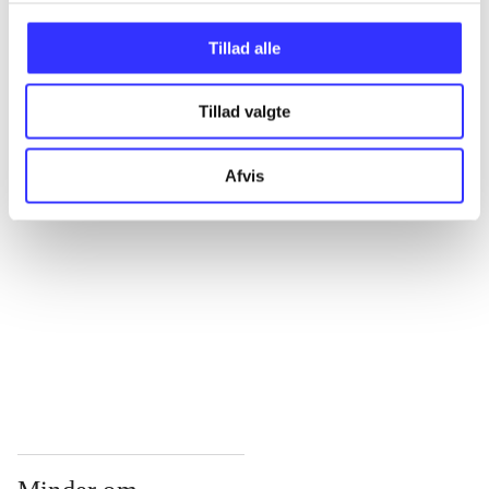
...
Tillad alle
Tillad valgte
...
Afvis
...
...
...