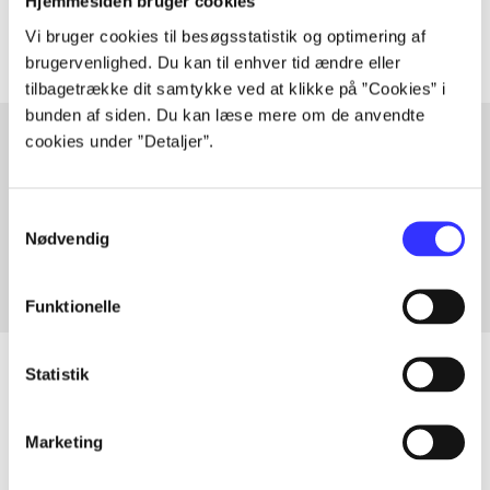
Artiklerne i
handler ofte om
Hjemmesiden bruger cookies
Vi bruger cookies til besøgsstatistik og optimering af
brugervenlighed. Du kan til enhver tid ændre eller
tilbagetrække dit samtykke ved at klikke på ”Cookies” i
bunden af siden. Du kan læse mere om de anvendte
cookies under ”Detaljer”.
Artikler med samme emner
Samtykkevalg
Fra
Nødvendig
Funktionelle
Statistik
Artikler
Marketing
Alle registrerede artikler fordelt på udgivelser