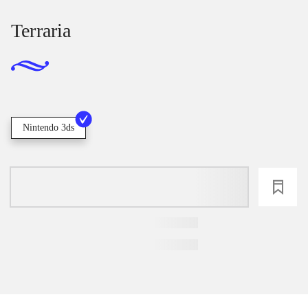
Terraria
Nintendo 3ds
loading