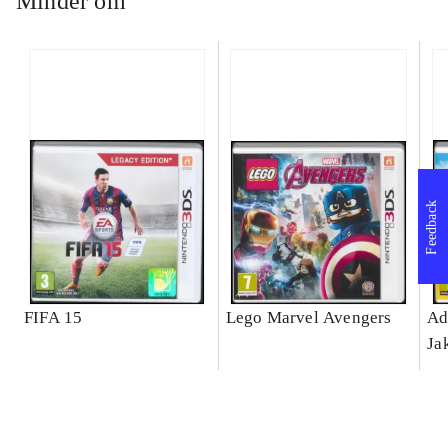
Minder om
Feedback
FIFA 15
Lego Marvel Avengers
Ad
Ja