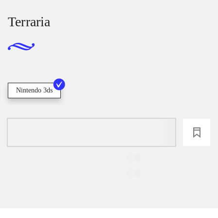
Terraria
Nintendo 3ds
loading