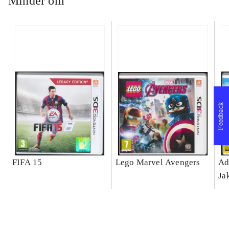
Minder om
Feedback
FIFA 15
Lego Marvel Avengers
Ad
Ja