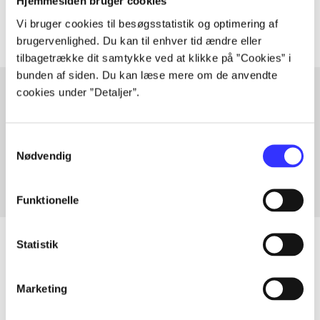
Artiklerne i
handler ofte om
Hjemmesiden bruger cookies
Vi bruger cookies til besøgsstatistik og optimering af
brugervenlighed. Du kan til enhver tid ændre eller
tilbagetrække dit samtykke ved at klikke på ”Cookies” i
bunden af siden. Du kan læse mere om de anvendte
cookies under ”Detaljer”.
Artikler med samme emner
Samtykkevalg
Fra
Nødvendig
Funktionelle
Statistik
Artikler
Marketing
Alle registrerede artikler fordelt på udgivelser