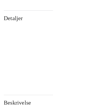
Detaljer
...
...
...
...
...
...
...
...
...
...
...
...
Beskrivelse