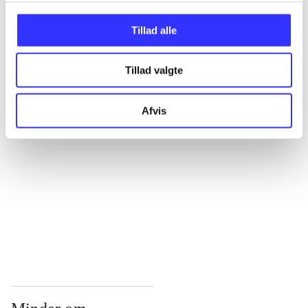
...
Tillad alle
Tillad valgte
...
Afvis
...
...
...