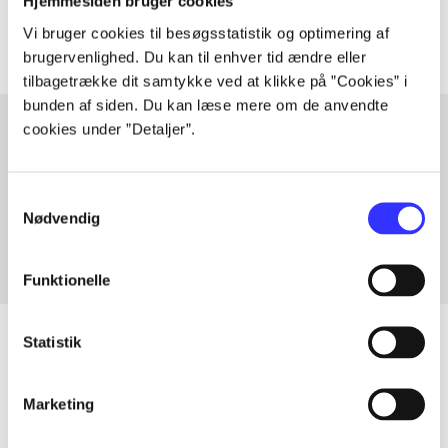
Artiklerne i
handler ofte om
Hjemmesiden bruger cookies
Vi bruger cookies til besøgsstatistik og optimering af
brugervenlighed. Du kan til enhver tid ændre eller
tilbagetrække dit samtykke ved at klikke på ”Cookies” i
bunden af siden. Du kan læse mere om de anvendte
cookies under ”Detaljer”.
Artikler med samme emner
Samtykkevalg
Fra
Nødvendig
Funktionelle
Statistik
Artikler
Marketing
Alle registrerede artikler fordelt på udgivelser