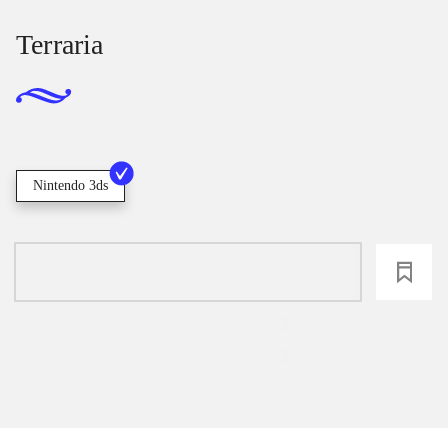
Terraria
Nintendo 3ds
loading