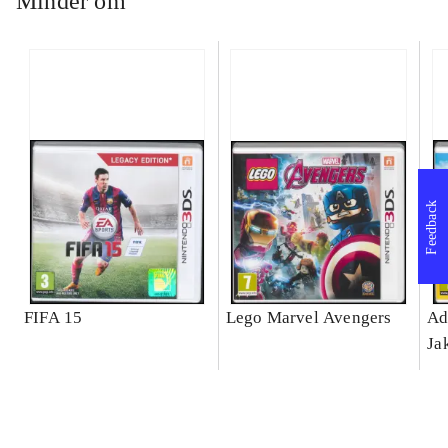
Minder om
Feedback
FIFA 15
Lego Marvel Avengers
Ad
Ja