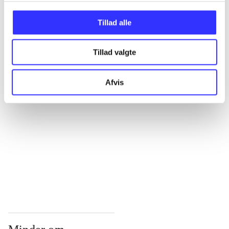
...
Tillad alle
Tillad valgte
...
Afvis
...
...
...