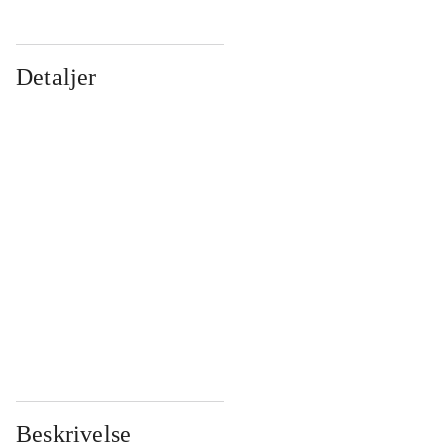
Detaljer
...
...
...
...
...
...
...
...
...
...
...
...
Beskrivelse